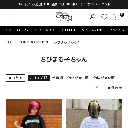
LINE友だち追加 + ID連携で1,000円OFFクーポンプレゼント
menu
0
CATEGORY
COLLABO
OUTLET
MAGAZINE
RANKIN
TOP
COLLABORATION
ちびまる子ちゃん
ちびまる子ちゃん
並び替え
おすすめ順
新着順
価格が安い順
価格が高い順
10
件中
1
-
10
件表示