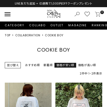
LINE友だち追加 + ID連携で1,000円OFFクーポンプレゼント
menu
0
CATEGORY
COLLABO
OUTLET
MAGAZINE
RANKIN
TOP
COLLABORATION
COOKIE BOY
COOKIE BOY
並び替え
おすすめ順
新着順
価格が安い順
価格が高い順
2
件中
1
-
2
件表示