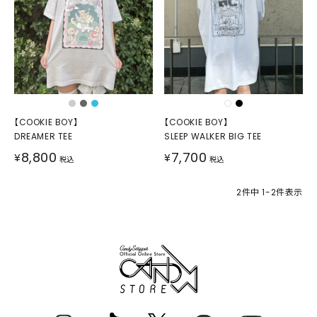
【COOKIE BOY】
【COOKIE BOY】
DREAMER TEE
SLEEP WALKER BIG TEE
8,800
7,700
¥
¥
税込
税込
2
件中
1
-
2
件表示