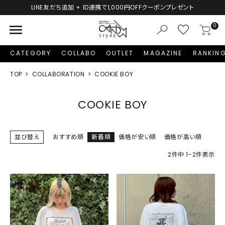
LINE友だち追加 + ID連携で1,000円OFFクーポンプレゼント
menu
0
CATEGORY
COLLABO
OUTLET
MAGAZINE
RANKIN
TOP
COLLABORATION
COOKIE BOY
COOKIE BOY
並び替え
おすすめ順
新着順
価格が安い順
価格が高い順
2
件中
1
-
2
件表示