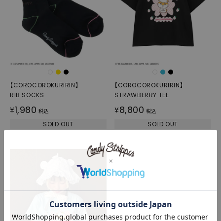
【COROCOROKURIRIN】
【COROCOROKURIRIN】
RIB SOCKS
STRAWBERRY TEE
1,980
8,800
¥
¥
税込
税込
SOLD OUT
SOLD OUT