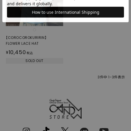
【COROCOROKURIRIN】
FLOWER LACE HAT
10,450
¥
税込
SOLD OUT
3
件中
1
-
3
件表示