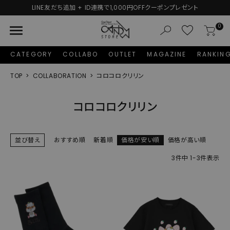
LINE友だち追加 + ID連携で1,000円OFFクーポンプレゼント
menu
0
CATEGORY
COLLABO
OUTLET
MAGAZINE
RANKIN
TOP
COLLABORATION
コロコロクリリン
コロコロクリリン
並び替え
おすすめ順
新着順
価格が安い順
価格が高い順
3
件中
1
-
3
件表示