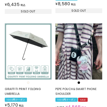
8,580
6,435
¥
¥
税込
税込
SOLD OUT
SOLD OUT
GRAFFITI PRINT FOLDING
PEPE POUCH＆SMART PHONE
UMBRELLA
SHOULDER
1000円クーポン
1000円クーポン
SALE
5,170
¥
税込
4,565