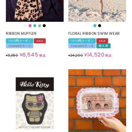
RIBBON MUFFLER
FLORAL RIBBON SWIM WEAR
1000円クーポン
SALE
1000円クーポン
SALE
SUMMERセール
SUMMERセール
再入荷
6,545
14,520
¥
¥
9,350
24,200
¥
税込
¥
税込