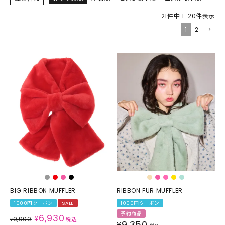
21
件中
1
-
20
件表示
1
2
BIG RIBBON MUFFLER
RIBBON FUR MUFFLER
1000円クーポン
SALE
1000円クーポン
予約商品
6,930
¥
9,900
¥
税込
9,350
¥