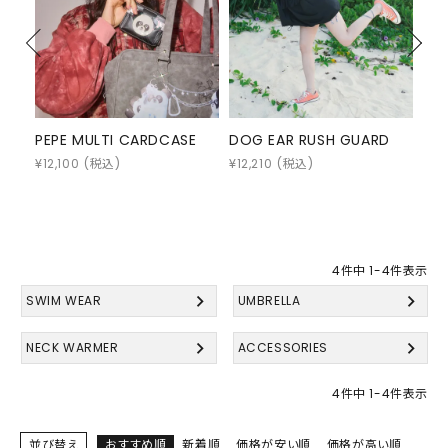
PEPE MULTI CARDCASE
DOG EAR RUSH GUARD
RIB
¥
12,100
(税込)
¥
12,210
(税込)
¥
9,
4
件中
1
-
4
件表示
SWIM WEAR
UMBRELLA
NECK WARMER
ACCESSORIES
4
件中
1
-
4
件表示
並び替え
おすすめ順
新着順
価格が安い順
価格が高い順