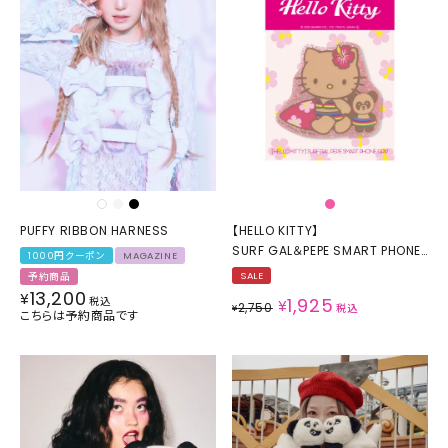
PUFFY RIBBON HARNESS
【HELLO KITTY】
SURF GAL＆PEPE SMART PHONE
1000円クーポン
MAGAZINE
GRIP
SALE
予約商品
13,200
¥
1,925
税込
¥
2,750
¥
税込
こちらは予約商品です