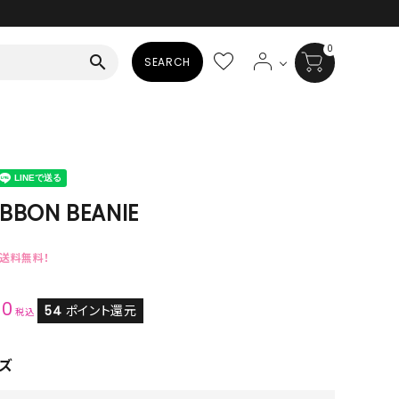
0
search
SEARCH
BAG
ALL
HAT
IBBON BEANIE
ALL
で送料無料！
SOCKS
90
ALL
54
ポイント還元
税込
SHOES
ズ
ALL