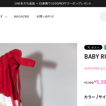
LINE友だち追加 + ID連携で1,000円OFFクーポンプレゼント
探す
MAGAZINE
お問い合わせ
OUSE
JACKET/OUTER
ガラスの仮面
ALL
BOY
ニャニィニュニェニョン
JACKET
BABY R
ちゃん
はぴだんぶい
OUTER
キティ
Hohokam DINER
16,500円以上
シナモロール
¥
5,3
7,700
¥
んちゃん
MIKIOSAKABE・THREE TREASURES
カラー
サイ
TY
ダンダダン