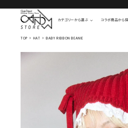
カテゴリーから選ぶ
コラボ商品から
TOP
HAT
BABY RIBBON BEANIE
TOPS
SHIRTS/BL
ROMPUS
ALL
ALL
COOKIE 
T-SHIRT
SHIRT
ちびまる子
CUTSEW
BLOUSES
チャーミー
SWEAT
ウサハナ
KNIT
CARDIGAN
クレヨンし
OTHER
HELLO KIT