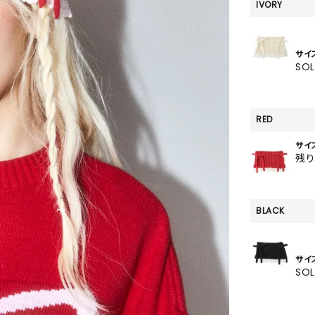
SKIRT
IVORY
ALL
サイ
SO
ANTS
RED
E
サイ
残
BLACK
サイ
SO