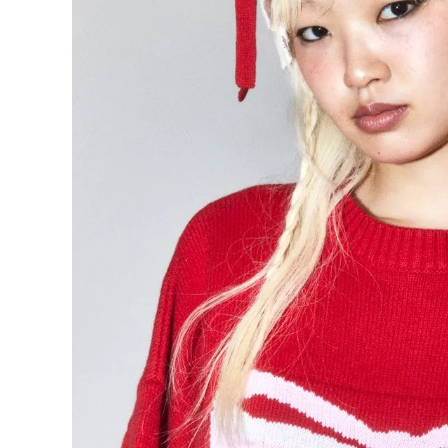
ONE PIECE
PANTS
ALL
ALL
ONE PIECE
PANTS
JUMPER SKIRT
DENIM
SHORT P
SALOPETT
PEPE
SALE
ALL
ALL