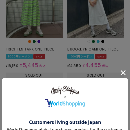
FRIGHTEN TANK ONE-PIECE
BROOKL YN CAMI ONE-PIECE
1000円クーポン
SALE
1000円クーポン
SALE
5,445
4,455
¥
¥
18,150
14,850
¥
税込
¥
税込
SOLD OUT
SOLD OUT