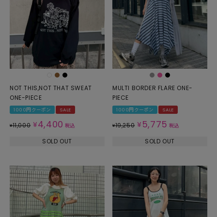
NOT THIS,NOT THAT SWEAT
MULTI BORDER FLARE ONE-
ONE-PIECE
PIECE
1000円クーポン
SALE
1000円クーポン
SALE
4,400
5,775
¥
¥
11,000
19,250
¥
税込
¥
税込
SOLD OUT
SOLD OUT