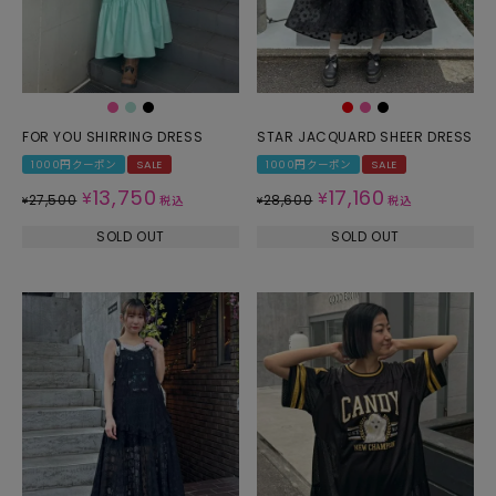
FOR YOU SHIRRING DRESS
STAR JACQUARD SHEER DRESS
1000円クーポン
SALE
1000円クーポン
SALE
13,750
17,160
¥
¥
27,500
28,600
¥
税込
¥
税込
SOLD OUT
SOLD OUT