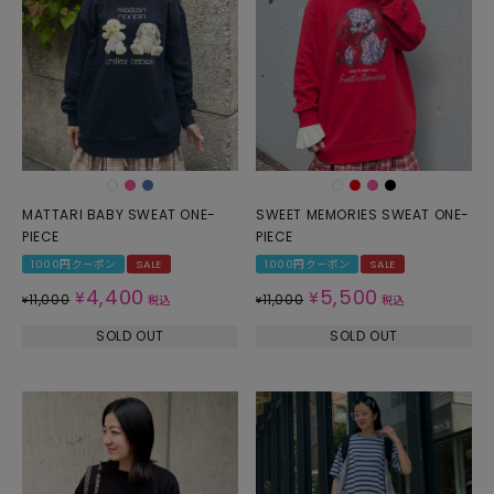
MATTARI BABY SWEAT ONE-
SWEET MEMORIES SWEAT ONE-
PIECE
PIECE
1000円クーポン
SALE
1000円クーポン
SALE
4,400
5,500
¥
¥
11,000
11,000
¥
税込
¥
税込
SOLD OUT
SOLD OUT