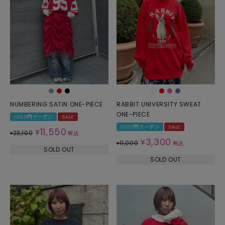
NUMBERING SATIN ONE-PIECE
RABBIT UNIVERSITY SWEAT
ONE-PIECE
1000円クーポン
SALE
1000円クーポン
SALE
11,550
¥
23,100
¥
税込
3,300
¥
11,000
¥
税込
SOLD OUT
SOLD OUT