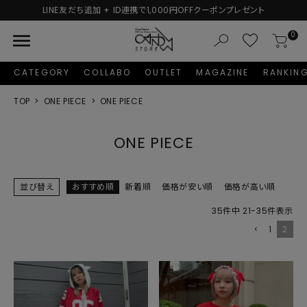
LINE友だち追加 + ID連携で1,000円OFFクーポンプレゼント
menu
0
CATEGORY
COLLABO
OUTLET
MAGAZINE
RANKIN
TOP
ONE PIECE
ONE PIECE
ONE PIECE
並び替え
おすすめ順
新着順
価格が安い順
価格が高い順
35
件中
21
-
35
件表示
1
2