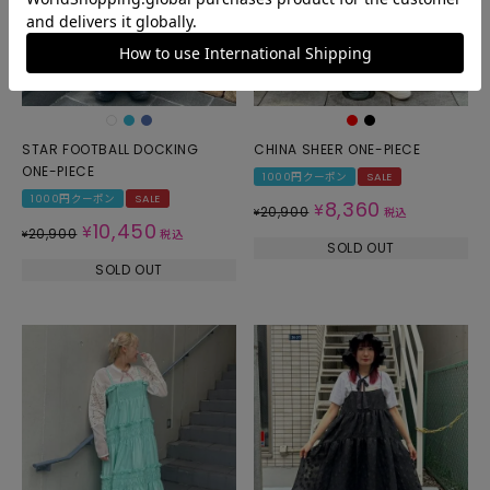
STAR FOOTBALL DOCKING
CHINA SHEER ONE-PIECE
ONE-PIECE
1000円クーポン
SALE
1000円クーポン
SALE
8,360
¥
20,900
¥
税込
10,450
¥
20,900
¥
税込
SOLD OUT
SOLD OUT