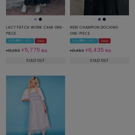
LACY PATCH WORK CAMI ONE-
NEW CHAMPION DOCKING
PIECE
ONE-PIECE
1000円クーポン
SALE
1000円クーポン
SALE
5,775
6,435
¥
¥
19,250
21,450
¥
税込
¥
税込
SOLD OUT
SOLD OUT