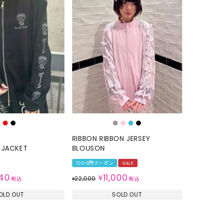
RIBBON RIBBON JERSEY
 JACKET
BLOUSON
1000円クーポン
SALE
40
11,000
¥
22,000
税込
¥
税込
OLD OUT
SOLD OUT