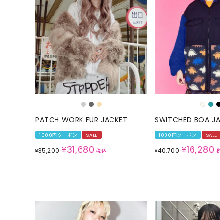
PATCH WORK FUR JACKET
SWITCHED BOA J
1000円クーポン
SALE
1000円クーポン
SALE
31,680
16,280
¥
¥
35,200
40,700
¥
税込
¥