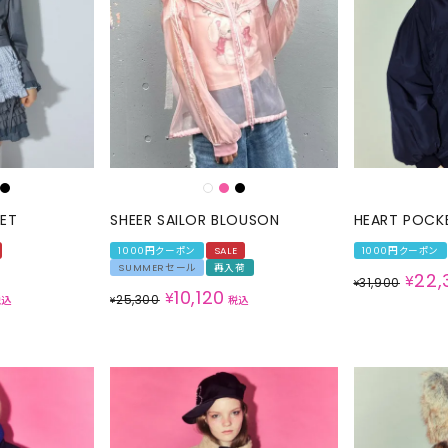
SKIRT
ALL
ANTS
E
KET
SHEER SAILOR BLOUSON
HEART POCK
1000円クーポン
SALE
1000円クーポン
SUMMERセール
再入荷
22,
¥
31,900
¥
10,120
¥
25,300
税込
¥
税込