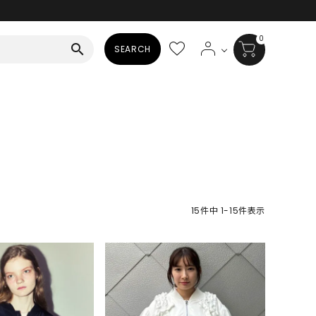
0
search
SEARCH
BAG
ALL
HAT
ALL
SOCKS
15
件中
1
-
15
件表示
ALL
SHOES
ALL