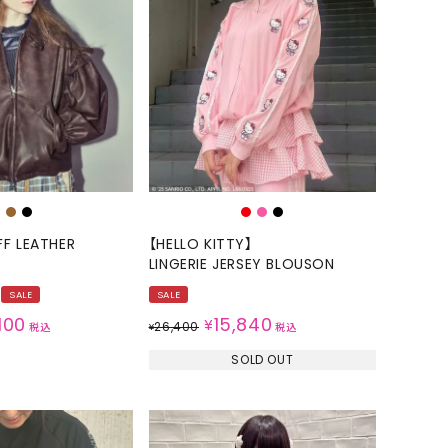
FF LEATHER
【HELLO KITTY】
LINGERIE JERSEY BLOUSON
SALE
SALE
100
15,840
¥
26,400
税込
¥
税込
SOLD OUT