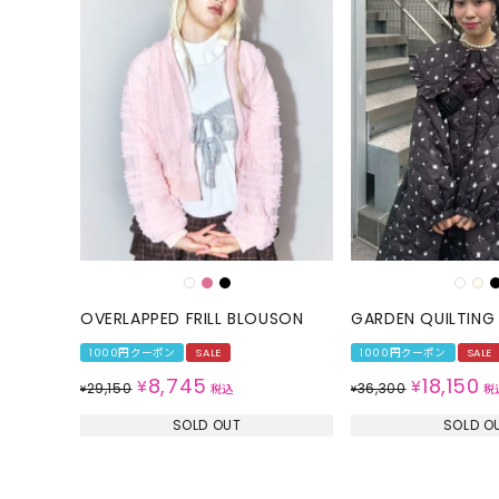
OVERLAPPED FRILL BLOUSON
GARDEN QUILTING
1000円クーポン
SALE
1000円クーポン
SALE
8,745
18,150
¥
¥
29,150
36,300
¥
税込
¥
税
SOLD OUT
SOLD O