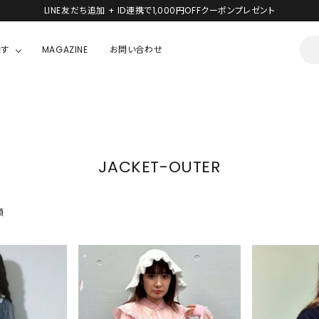
新規会員登録で1,000円分のポイントプレゼント！
探す
MAGAZINE
お問い合わせ
OUSE
JACKET/OUTER
ガラスの仮面
ALL
BOY
ニャニィニュニェニョン
JACKET
JACKET-OUTER
ちゃん
はぴだんぶい
OUTER
キティ
Hohokam DINER
順
シナモロール
んちゃん
MIKIOSAKABE・THREE TREASURES
TY
ダンダダン