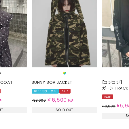
 COAT
BUNNY BOA JACKET
【コジコジ】
ガーン TRACK
1000円クーポン
SALE
SALE
16,500
¥
33,000
込
¥
税込
5,9
¥
19,800
¥
UT
SOLD OUT
S