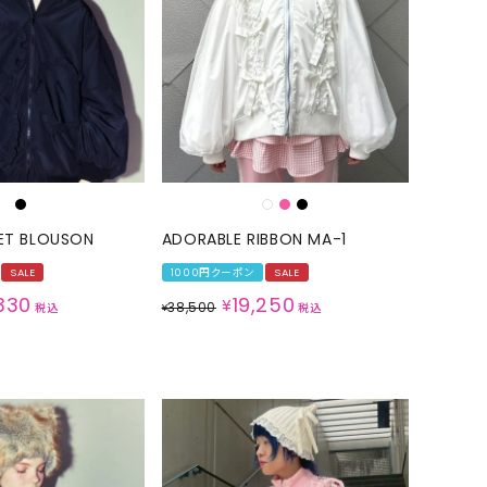
GOODS
ALL
UMBRELLA
NECK WARMER
ACCESSORIES
SWIM WEAR
ET BLOUSON
ADORABLE RIBBON MA-1
SALE
1000円クーポン
SALE
330
19,250
¥
38,500
税込
¥
税込