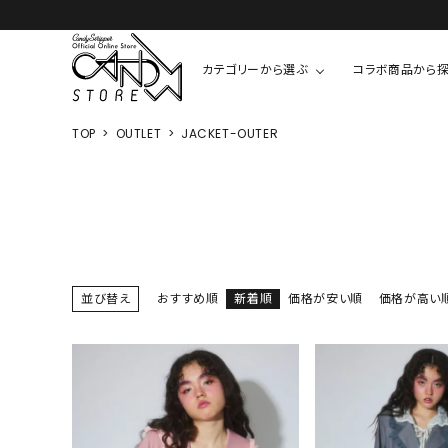
カテゴリーから選ぶ
コラボ商品から
TOP
OUTLET
JACKET-OUTER
TOPS
SHIRTS/BL
ROMPUS
ALL
ALL
COOKIE 
T-SHIRT
SHIRT
ちびまる子
CUTSEW
BLOUSES
チャーミー
SWEAT
並び替え
おすすめ順
新着順
価格が安い順
価格が高い
ウサハナ
KNIT
CARDIGAN
クレヨンし
OTHER
HELLO KIT