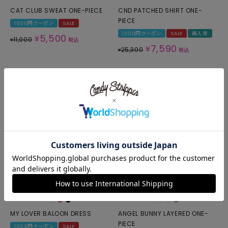
CAT CLUB SWEAT ONE-PIECE
CND PATCHED SHIRT ONE-
PIECE
1000円クーポン
SALE
1000円クーポン
SALE
再入荷
5,500
¥
11,000
¥
税込
7,590
¥
25,300
¥
税込
MY LOVER BALOON DRESS
ANGEL BUNNY LAYERED ONE-
PIECE
1000円クーポン
SALE