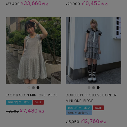
33,660
10,450
¥
¥
37,400
20,900
¥
税込
¥
税込
LACY BALLON MINI ONE-PIECE
DOUBLE PUFF SLEEVE BORDER
MINI ONE-PIECE
1000円クーポン
SALE
1000円クーポン
SALE
7,480
¥
18,700
¥
税込
SUMMERセール
12,760
¥
15,950
¥
税込