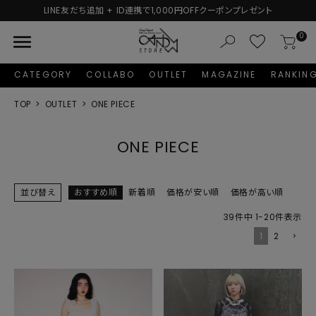
新規会員登録で1,000円分のポイントプレゼント！
menu
0
CATEGORY
COLLABO
OUTLET
MAGAZINE
RANKIN
TOP
OUTLET
ONE PIECE
ONE PIECE
並び替え
おすすめ順
新着順
価格が安い順
価格が高い順
39
件中
1
-
20
件表示
1
2