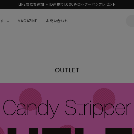
新規会員登録で1,000円分のポイントプレゼント！
探す
MAGAZINE
お問い合わせ
OUSE
JACKET/OUTER
ガラスの仮面
ALL
BOY
ニャニィニュニェニョン
JACKET
OUTLET
ちゃん
はぴだんぶい
OUTER
キティ
Hohokam DINER
シナモロール
んちゃん
MIKIOSAKABE・THREE TREASURES
TY
ダンダダン