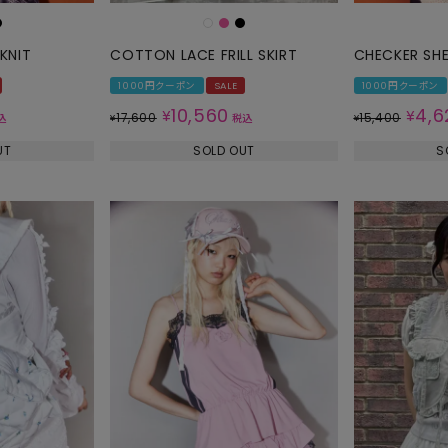
KNIT
COTTON LACE FRILL SKIRT
CHECKER SH
1000円クーポン
SALE
1000円クーポン
10,560
4,6
¥
¥
17,600
15,400
込
¥
税込
¥
UT
SOLD OUT
S