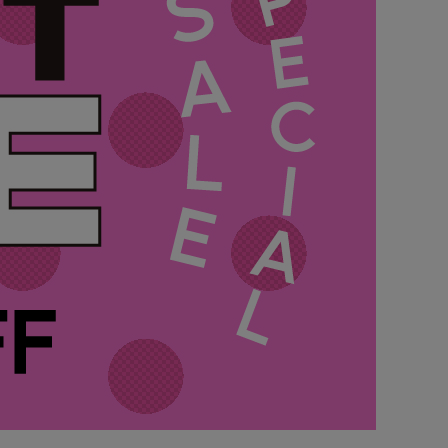
GOODS
ALL
UMBRELLA
NECK WARMER
ACCESSORIES
SWIM WEAR