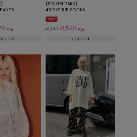
K】
【SOUTH PARK】
 PANTS
4BOYS RIB SOCKS
SALE
50
1,540
¥
2,200
税込
¥
税込
OLD OUT
SOLD OUT