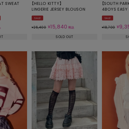
AT SWEAT
【HELLO KITTY】
【SOUTH PAR
LINGERIE JERSEY BLOUSON
4BOYS EASY
SALE
SALE
15,840
9,3
¥
¥
26,400
18,700
込
¥
税込
¥
UT
SOLD OUT
S