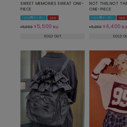
SWEET MEMORIES SWEAT ONE-
NOT THIS,NOT TH
PIECE
ONE-PIECE
1000円クーポン
SALE
1000円クーポン
SALE
5,500
4,400
¥
¥
11,000
11,000
¥
税込
¥
税
SOLD OUT
SOLD O