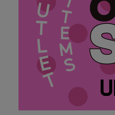
ONE PIECE
PANTS
ALL
ALL
ONE PIECE
PANTS
JUMPER SKIRT
DENIM
SHORT P
SALOPETT
PEPE
SALE
ALL
ALL