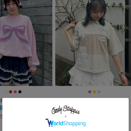
KNIT
SWEET THINGS POLO TOPS
SALE
1000円クーポン
SALE
再入荷
250
7,260
¥
18,150
¥
税込
税込