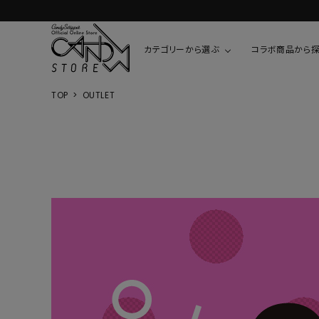
カテゴリーから選ぶ
コラボ商品から
TOP
OUTLET
TOPS
SHIRTS/BL
ROMPUS
ALL
ALL
COOKIE 
T-SHIRT
SHIRT
ちびまる子
CUTSEW
BLOUSES
チャーミー
SWEAT
ウサハナ
KNIT
CARDIGAN
クレヨンし
OTHER
HELLO KIT