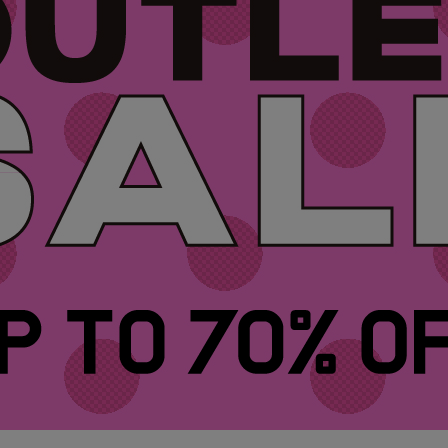
SKIRT
ALL
ANTS
E