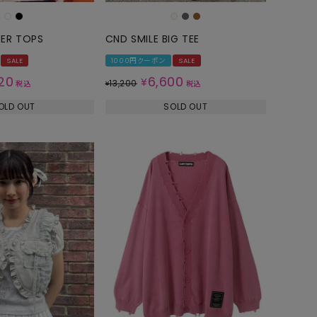
EER TOPS
CND SMILE BIG TEE
SALE
1000円クーポン
SALE
20
6,600
¥
13,200
税込
¥
税込
OLD OUT
SOLD OUT