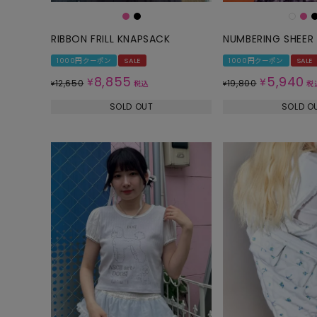
RIBBON FRILL KNAPSACK
NUMBERING SHEER 
1000円クーポン
SALE
1000円クーポン
SALE
8,855
5,940
¥
¥
12,650
19,800
¥
税込
¥
税
SOLD OUT
SOLD O