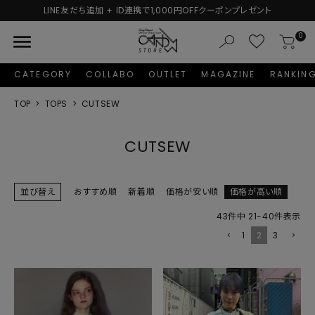
友だち追加 + ID連携で1,000円OFFクーポンプレゼント
menu
0
CATEGORY
COLLABO
OUTLET
MAGAZINE
RANKIN
TOP
TOPS
CUTSEW
CUTSEW
並び替え
おすすめ順
新着順
価格が安い順
価格が高い順
43
件中
21
-
40
件表示
1
2
3