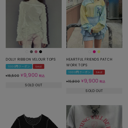
DOLLY RIBBON VELOUR TOPS
HEARTFUL FRIENDS PATCH
WORK TOPS
1000円クーポン
SALE
1000円クーポン
SALE
9,900
¥
16,500
¥
税込
9,900
¥
19,800
¥
税込
SOLD OUT
SOLD OUT