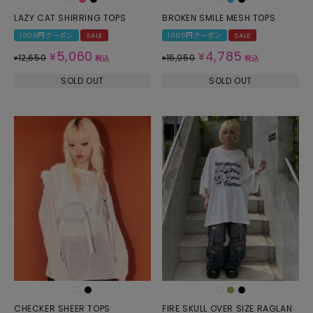
LAZY CAT SHIRRING TOPS
BROKEN SMILE MESH TOPS
1000円クーポン
SALE
1000円クーポン
SALE
5,060
4,785
¥
¥
12,650
15,950
¥
税込
¥
税込
SOLD OUT
SOLD OUT
CHECKER SHEER TOPS
FIRE SKULL OVER SIZE RAGLAN