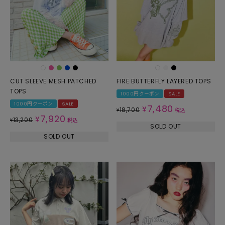
CUT SLEEVE MESH PATCHED
FIRE BUTTERFLY LAYERED TOPS
TOPS
1000円クーポン
SALE
1000円クーポン
SALE
7,480
¥
18,700
¥
税込
7,920
¥
13,200
¥
税込
SOLD OUT
SOLD OUT