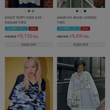
SHOUT PUPPY OVER SIZE
ANARCHY ANGEL LAYERED
RAGLAN TOPS
TOPS
1000円クーポン
SALE
1000円クーポン
SALE
5,720
5,610
¥
¥
14,300
18,700
¥
税込
¥
税込
SOLD OUT
SOLD OUT