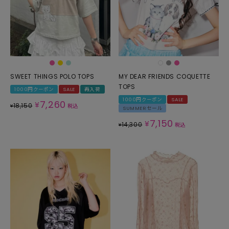
SWEET THINGS POLO TOPS
MY DEAR FRIENDS COQUETTE
TOPS
1000円クーポン
SALE
再入荷
1000円クーポン
SALE
7,260
¥
18,150
¥
税込
SUMMERセール
7,150
¥
14,300
¥
税込