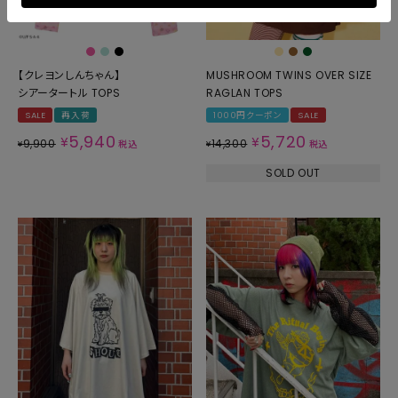
【クレヨンしんちゃん】
MUSHROOM TWINS OVER SIZE
シアータートル TOPS
RAGLAN TOPS
SALE
再入荷
1000円クーポン
SALE
5,940
5,720
¥
¥
9,900
14,300
¥
税込
¥
税込
SOLD OUT