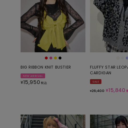
BIG RIBBON KNIT BUSTIER
FLUFFY STAR LEOP
CARDIGAN
NEW ARRIVAL
15,950
¥
SALE
税込
15,840
¥
26,400
¥