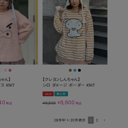
ちゃん】
【クレヨンしんちゃん】
ス KNIT
シロ ダメージ ボーダー KNIT
SALE
再入荷
40
6,600
¥
16,500
税込
¥
税込
1
2
28
件中
1
-
20
件表示