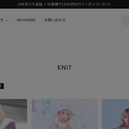
LINE友だち追加 + ID連携で1,000円OFFクーポンプレゼント
探す
MAGAZINE
お問い合わせ
OUSE
JACKET/OUTER
ガラスの仮面
ALL
BOY
ニャニィニュニェニョン
JACKET
KNIT
ちゃん
はぴだんぶい
OUTER
キティ
Hohokam DINER
順
シナモロール
んちゃん
MIKIOSAKABE・THREE TREASURES
TY
ダンダダン