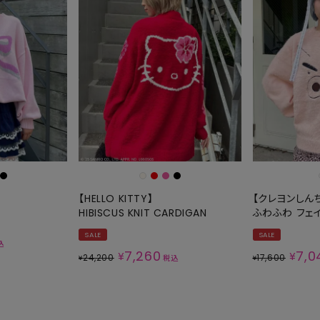
【HELLO KITTY】
【クレヨンしん
HIBISCUS KNIT CARDIGAN
ふわふわ フェイ
SALE
SALE
込
7,260
7,0
¥
¥
24,200
17,600
¥
税込
¥