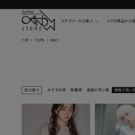
カテゴリーから選ぶ
コラボ商品から
TOP
TOPS
KNIT
TOPS
SHIRTS/BL
ROMPUS
ALL
ALL
COOKIE 
T-SHIRT
SHIRT
ちびまる子
CUTSEW
BLOUSES
チャーミー
SWEAT
並び替え
おすすめ順
新着順
価格が安い順
価格が高い
ウサハナ
KNIT
CARDIGAN
クレヨンし
OTHER
HELLO KIT