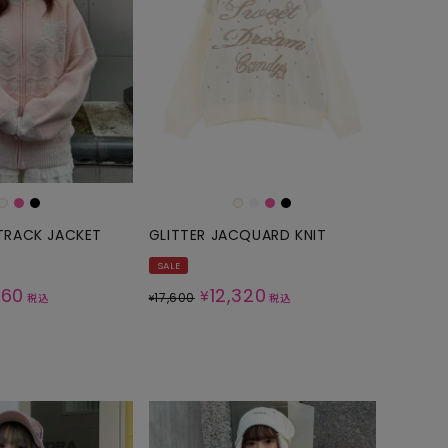
 TRACK JACKET
GLITTER JACQUARD KNIT
SALE
860
12,320
¥
17,600
税込
¥
税込