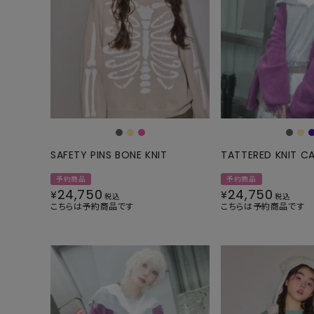
ONE PIECE
PANTS
ALL
ALL
ONE PIECE
PANTS
JUMPER SKIRT
DENIM
SHORT P
SALOPETT
SAFETY PINS BONE KNIT
TATTERED KNIT C
PEPE
SALE
予約商品
予約商品
24,750
24,750
ALL
ALL
¥
¥
税込
税込
こちらは予約商品です
こちらは予約商品です