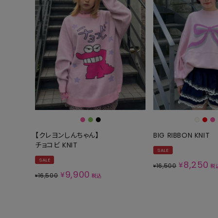
【クレヨンしんちゃん】
BIG RIBBON KNIT
チョコビ KNIT
SALE
SALE
8,250
¥
16,500
¥
税
9,900
¥
16,500
¥
税込