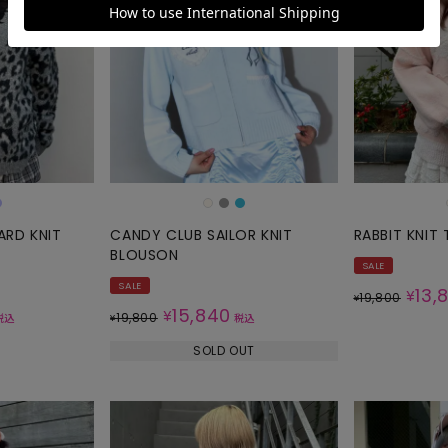
ARD KNIT
CANDY CLUB SAILOR KNIT
RABBIT KNIT
BLOUSON
SALE
SALE
13,
¥
19,800
¥
15,840
¥
19,800
税込
¥
税込
SOLD OUT