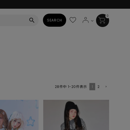
0
search
SEARCH
BAG
ALL
HAT
ALL
SOCKS
1
2
28
件中
1
-
20
件表示
ALL
SHOES
ALL