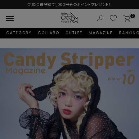
ポイントプレゼント！
Autumn Collecti
menu
0
CATEGORY
COLLABO
OUTLET
MAGAZINE
RANKIN