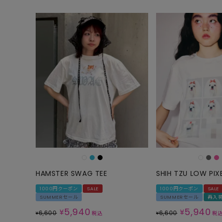
HAMSTER SWAG TEE
SHIH TZU LOW PIX
1000円クーポン
SALE
1000円クーポン
SALE
SUMMERセール
SUMMERセール
再入
5,940
5,940
¥
¥
6,600
6,600
¥
税込
¥
税