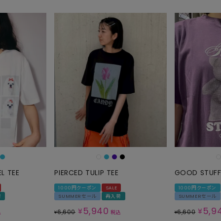
EL TEE
PIERCED TULIP TEE
GOOD STUFF
1000円クーポン
SALE
1000円クーポン
荷
SUMMERセール
再入荷
SUMMERセール
5,940
5,9
¥
¥
6,600
6,600
込
¥
税込
¥