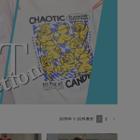
GOODS
ALL
UMBRELLA
NECK WARMER
ACCESSORIES
SWIM WEAR
1
2
33
件中
1
-
20
件表示