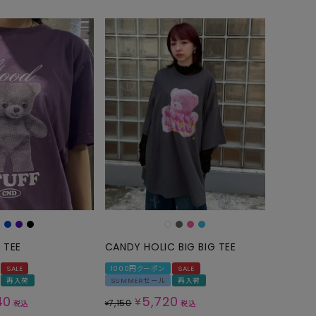
 TEE
CANDY HOLIC BIG BIG TEE
SALE
1000円クーポン
SALE
再入荷
SUMMERセール
再入荷
40
5,720
¥
7,150
税込
¥
税込