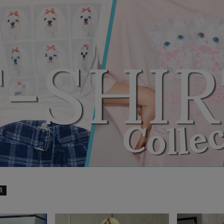
SKIRT
ALL
ANTS
E
順