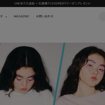
LINE友だち追加 + ID連携で1,000円OFFクーポンプレゼント
探す
MAGAZINE
お問い合わせ
OUSE
JACKET/OUTER
ガラスの仮面
ALL
BOY
ニャニィニュニェニョン
JACKET
ちゃん
はぴだんぶい
OUTER
キティ
Hohokam DINER
シナモロール
んちゃん
MIKIOSAKABE・THREE TREASURES
TY
ダンダダン