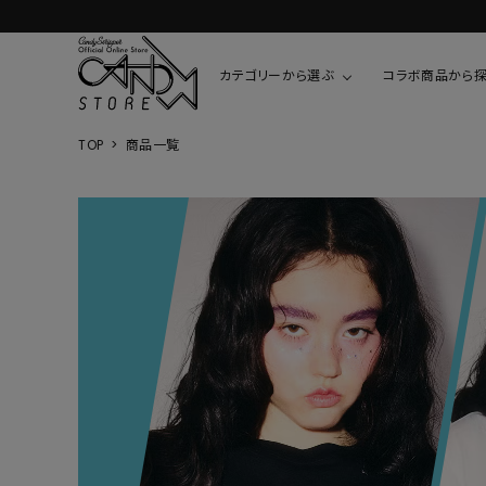
カテゴリーから選ぶ
コラボ商品から
TOP
商品一覧
TOPS
SHIRTS/BL
ROMPUS
ALL
ALL
COOKIE 
T-SHIRT
SHIRT
ちびまる子
CUTSEW
BLOUSES
チャーミー
SWEAT
ウサハナ
KNIT
CARDIGAN
クレヨンし
OTHER
HELLO KIT