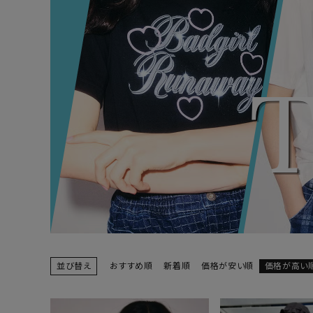
ONE PIECE
PANTS
ALL
ALL
ONE PIECE
PANTS
JUMPER SKIRT
DENIM
SHORT P
SALOPETT
PEPE
SALE
ALL
ALL
並び替え
おすすめ順
新着順
価格が安い順
価格が高い