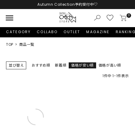
Autumn Collection予約受付中♡
menu
0
CATEGORY
COLLABO
OUTLET
MAGAZINE
RANKIN
TOP
商品一覧
並び替え
おすすめ順
新着順
価格が安い順
価格が高い順
1
件中
1
-
1
件表示