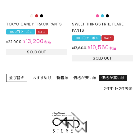
TOKYO CANDY TRACK PANTS
SWEET THINGS FRILL FLARE
PANTS
1000円クーポン
SALE
1000円クーポン
SALE
13,200
¥
22,000
¥
税込
10,560
¥
17,600
¥
税込
SOLD OUT
SOLD OUT
並び替え
おすすめ順
新着順
価格が安い順
価格が高い順
2
件中
1
-
2
件表示