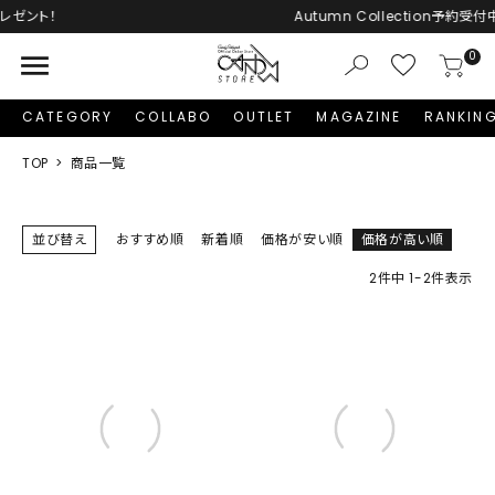
Autumn Collection予約受付中♡
menu
0
CATEGORY
COLLABO
OUTLET
MAGAZINE
RANKIN
TOP
商品一覧
並び替え
おすすめ順
新着順
価格が安い順
価格が高い順
2
件中
1
-
2
件表示