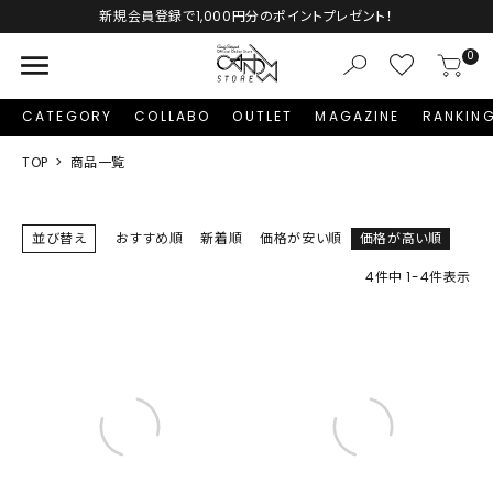
新規会員登録で1,000円分のポイントプレゼント！
menu
0
CATEGORY
COLLABO
OUTLET
MAGAZINE
RANKIN
TOP
商品一覧
並び替え
おすすめ順
新着順
価格が安い順
価格が高い順
4
件中
1
-
4
件表示