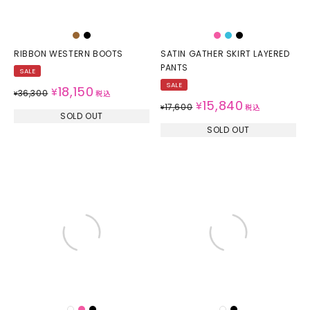
RIBBON WESTERN BOOTS
SATIN GATHER SKIRT LAYERED
PANTS
SALE
SALE
18,150
¥
36,300
¥
税込
15,840
¥
17,600
¥
税込
SOLD OUT
SOLD OUT