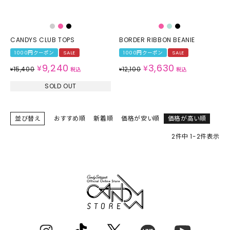
CANDYS CLUB TOPS
BORDER RIBBON BEANIE
1000円クーポン
SALE
1000円クーポン
SALE
9,240
3,630
¥
¥
15,400
12,100
¥
税込
¥
税込
SOLD OUT
並び替え
おすすめ順
新着順
価格が安い順
価格が高い順
2
件中
1
-
2
件表示