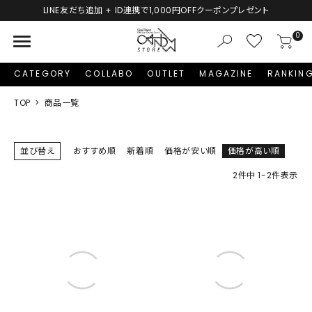
LINE友だち追加 + ID連携で1,000円OFFクーポンプレゼント
menu
0
CATEGORY
COLLABO
OUTLET
MAGAZINE
RANKIN
TOP
商品一覧
並び替え
おすすめ順
新着順
価格が安い順
価格が高い順
2
件中
1
-
2
件表示