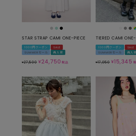
ONE PIECE
PANTS
ALL
ALL
ONE PIECE
PANTS
JUMPER SKIRT
DENIM
STAR STRAP CAMI ONE-PIECE
TIERED CAMI ONE-
SHORT P
1000円クーポン
SALE
1000円クーポン
SALE
SUMMERセール
再入荷
SUMMERセール
再入
SALOPETT
24,750
15,345
¥
¥
27,500
17,050
¥
税込
¥
PEPE
SALE
ALL
ALL