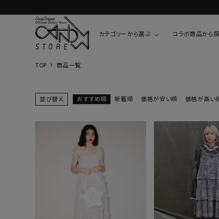
カテゴリーから選ぶ
コラボ商品から
TOP
商品一覧
TOPS
SHIRTS/BL
ROMPUS
ALL
ALL
COOKIE 
並び替え
おすすめ順
新着順
価格が安い順
価格が高い
T-SHIRT
SHIRT
ちびまる子
CUTSEW
BLOUSES
チャーミー
SWEAT
ウサハナ
KNIT
CARDIGAN
クレヨンし
OTHER
HELLO KIT