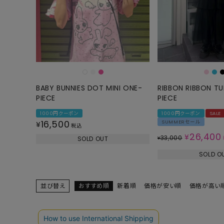
BABY BUNNIES DOT MINI ONE-
RIBBON RIBBON TU
PIECE
PIECE
1000円クーポン
1000円クーポン
SALE
16,500
SUMMERセール
¥
税込
26,400
¥
33,000
SOLD OUT
¥
SOLD O
並び替え
おすすめ順
新着順
価格が安い順
価格が高い