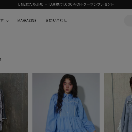
LINE友だち追加 + ID連携で1,000円OFFクーポンプレゼント
探す
MAGAZINE
お問い合わせ
OUSE
JACKET/OUTER
ガラスの仮面
ALL
BOY
ニャニィニュニェニョン
順
JACKET
ちゃん
はぴだんぶい
OUTER
キティ
Hohokam DINER
シナモロール
んちゃん
MIKIOSAKABE・THREE TREASURES
TY
ダンダダン