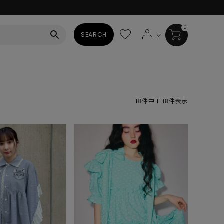
0
search
SEARCH
BAG
ALL
18
件中
1
-
18
件表示
HAT
ALL
SOCKS
ALL
SHOES
ALL