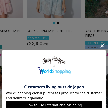
MISOLE MINI
LACY CHINA MINI ONE-PIECE
ANGEL BUNNY
PIECE
1000円クーポン
23,100
¥
1000円クーポン
税込
荷
SUMMERセール
13,
¥
19,800
税込
¥