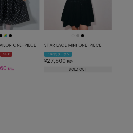
AILOR ONE-PIECE
STAR LACE MINI ONE-PIECE
SALE
1000円クーポン
27,500
¥
税込
760
税込
SOLD OUT