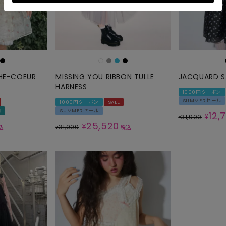
HE-COEUR
MISSING YOU RIBBON TULLE
JACQUARD S
HARNESS
1000円クーポン
SUMMERセール
1000円クーポン
SALE
荷
SUMMERセール
12,
¥
31,900
¥
25,520
¥
31,900
込
¥
税込