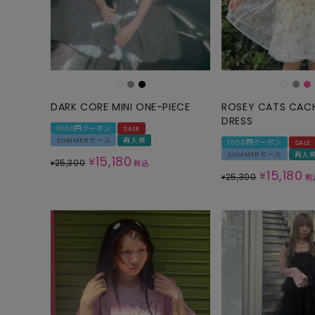
DARK CORE MINI ONE-PIECE
ROSEY CATS CAC
DRESS
1000円クーポン
SALE
SUMMERセール
再入荷
1000円クーポン
SALE
SUMMERセール
再入
15,180
¥
25,300
¥
税込
15,180
¥
25,300
¥
税