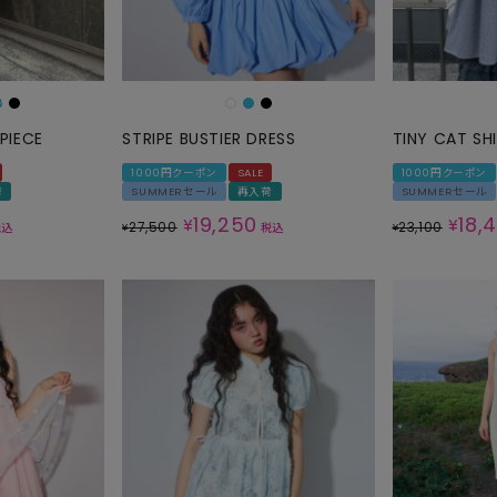
SKIRT
ALL
PIECE
STRIPE BUSTIER DRESS
TINY CAT SH
ANTS
1000円クーポン
SALE
1000円クーポン
荷
SUMMERセール
再入荷
SUMMERセール
E
19,250
18,
¥
¥
27,500
23,100
税込
¥
税込
¥