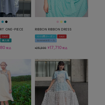
GOODS
ALL
UMBRELLA
NECK WARMER
IRT ONE-PIECE
RIBBON RIBBON DRESS
ACCESSORIES
SALE
1000円クーポン
SALE
再入荷
SUMMERセール
SWIM WEAR
480
17,710
¥
25,300
税込
¥
税込