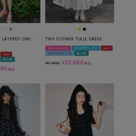
 LAYERED ONE-
TINY FLOWER TULLE DRESS
NEW ARRIVAL
1000円クーポン
SALE
SUMMERセール
再入荷
SALE
再入荷
33,660
¥
37,400
¥
税込
860
税込