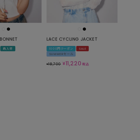
GOODS
ALL
UMBRELLA
NECK WARMER
 BONNET
LACE CYCLING JACKET
ACCESSORIES
再入荷
1000円クーポン
SALE
SUMMERセール
SWIM WEAR
11,220
¥
18,700
¥
税込