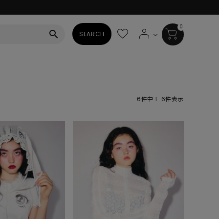
0
search
SEARCH
BAG
ALL
6
件中
1
-
6
件表示
HAT
ALL
SOCKS
ALL
SHOES
ALL