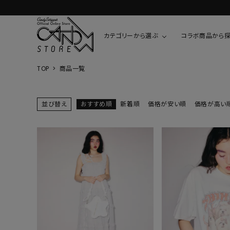
カテゴリーから選ぶ
コラボ商品から
TOP
商品一覧
TOPS
SHIRTS/BL
ROMPUS
ALL
ALL
COOKIE 
並び替え
おすすめ順
新着順
価格が安い順
価格が高い
T-SHIRT
SHIRT
ちびまる子
CUTSEW
BLOUSES
チャーミー
SWEAT
ウサハナ
KNIT
CARDIGAN
クレヨンし
OTHER
HELLO KIT