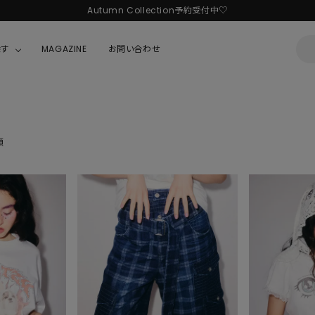
Autumn Collection予約受付中♡
探す
MAGAZINE
お問い合わせ
OUSE
JACKET/OUTER
ガラスの仮面
ALL
BOY
ニャニィニュニェニョン
順
JACKET
ちゃん
はぴだんぶい
OUTER
キティ
Hohokam DINER
シナモロール
んちゃん
MIKIOSAKABE・THREE TREASURES
TY
ダンダダン