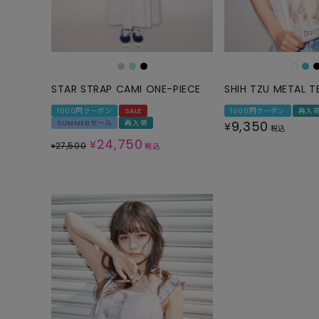
ONE PIECE
PANTS
ALL
ALL
ONE PIECE
PANTS
JUMPER SKIRT
DENIM
STAR STRAP CAMI ONE-PIECE
SHIH TZU METAL T
SHORT P
1000円クーポン
SALE
1000円クーポン
再入
9,350
SUMMERセール
再入荷
¥
SALOPETT
税込
24,750
¥
27,500
¥
税込
PEPE
SALE
ALL
ALL