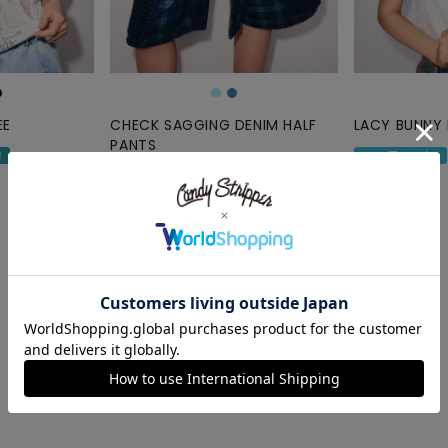
SKIRT
ALL
EE
CHECK SAGGING DENIM HALF
LACY BUNNY
PANTS
ANTS
荷
1000円クーポン
11,000
¥
1000円クーポン
SALE
E
税込
SUMMERセール
21,780
¥
24,200
¥
税込