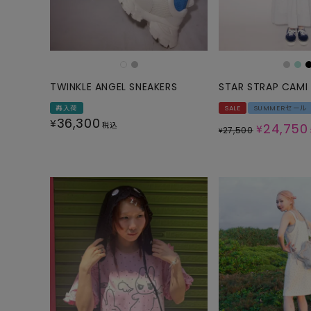
ONE PIECE
PANTS
ALL
ALL
ONE PIECE
PANTS
JUMPER SKIRT
DENIM
TWINKLE ANGEL SNEAKERS
STAR STRAP CAMI
SHORT P
再入荷
SALE
SUMMERセール
36,300
¥
SALOPETT
税込
24,750
¥
27,500
¥
PEPE
SALE
ALL
ALL