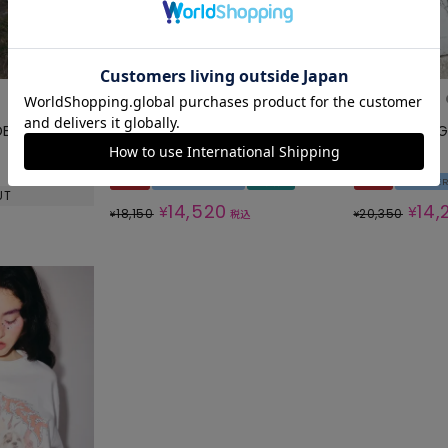
DER BAG
ASYMMETRY TULLE MINI ONE-
FASCINATING
PIECE
PANTS
SALE
SUMMERセール
再入荷
SALE
SUMME
UT
14,520
14,
¥
¥
18,150
20,350
¥
税込
¥