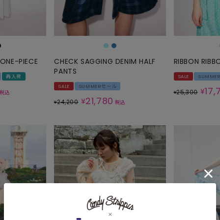
SKIRT
ALL
 ONE-PIECE
CHECK SAGGING DENIM HALF
RIBBON RIBB
PANTS
ANTS
再入荷
SALE
SUMME
SALE
SUMMERセール
E
17,
¥
25,300
税込
¥
21,780
¥
24,200
¥
税込