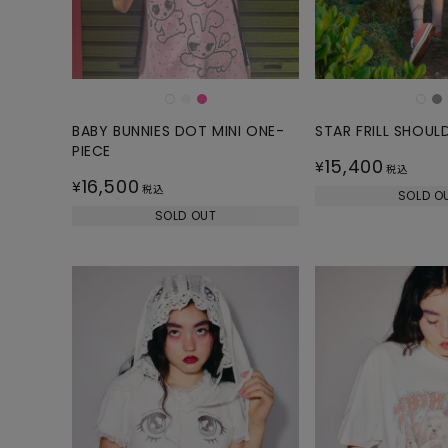
BABY BUNNIES DOT MINI ONE-
STAR FRILL SHOUL
PIECE
15,400
¥
税込
16,500
¥
税込
SOLD O
SOLD OUT