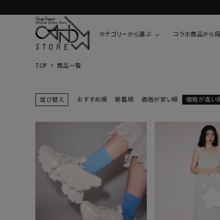
カテゴリーから選ぶ
コラボ商品から
TOP
商品一覧
TOPS
SHIRTS/BL
ROMPUS
ALL
ALL
COOKIE 
並び替え
おすすめ順
新着順
価格が安い順
価格が高い
T-SHIRT
SHIRT
ちびまる子
CUTSEW
BLOUSES
チャーミー
SWEAT
ウサハナ
KNIT
CARDIGAN
クレヨンし
OTHER
HELLO KIT