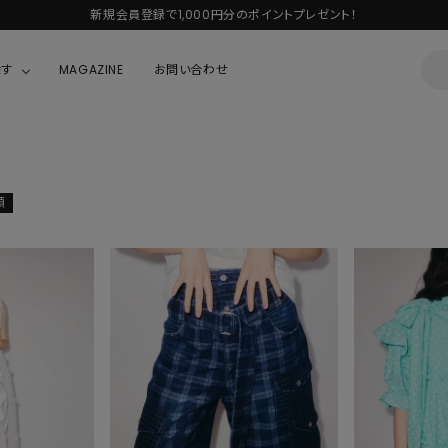
新規会員登録で1,000円分のポイントプレゼント！
探す
MAGAZINE
お問い合わせ
OUSE
JACKET/OUTER
ガラスの仮面
ALL
BOY
ニャニィニュニェニョン
順
JACKET
ちゃん
はぴだんぶい
OUTER
キティ
Hohokam DINER
シナモロール
んちゃん
MIKIOSAKABE・THREE TREASURES
TY
ダンダダン