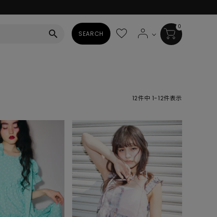
0
search
SEARCH
BAG
ALL
12
件中
1
-
12
件表示
HAT
ALL
SOCKS
ALL
SHOES
ALL