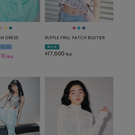
GOODS
ALL
UMBRELLA
NECK WARMER
ON DRESS
RUFFLE FRILL PATCH BUSTIER
ACCESSORIES
Rセール
再入荷
17,600
¥
SWIM WEAR
710
税込
税込