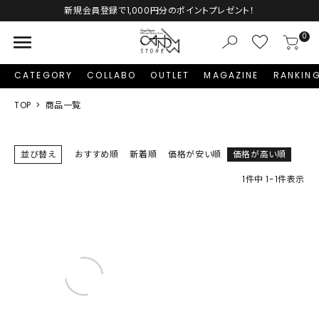
新規会員登録で1,000円分のポイントプレゼント！
menu
0
CATEGORY
COLLABO
OUTLET
MAGAZINE
RANKIN
TOP
商品一覧
並び替え
おすすめ順
新着順
価格が安い順
価格が高い順
1
件中
1
-
1
件表示