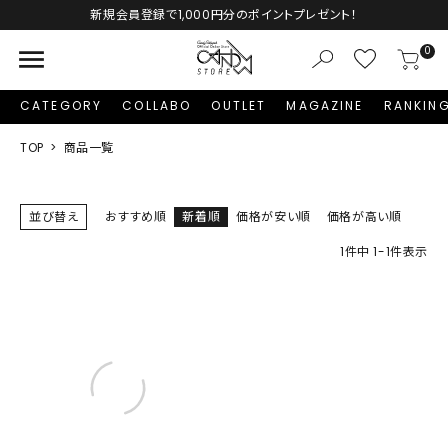
Autumn Collection予約受付中♡
menu
0
CATEGORY
COLLABO
OUTLET
MAGAZINE
RANKIN
TOP
商品一覧
並び替え
おすすめ順
新着順
価格が安い順
価格が高い順
1
件中
1
-
1
件表示