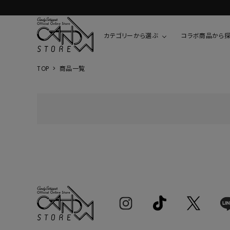
カテゴリーから選ぶ
コラボ商品から
TOP
商品一覧
TOPS
SHIRTS/BL
ROMPUS
ALL
ALL
COOKIE 
T-SHIRT
SHIRT
ちびまる子
CUTSEW
BLOUSES
チャーミー
SWEAT
ウサハナ
KNIT
CARDIGAN
クレヨンし
OTHER
HELLO KIT