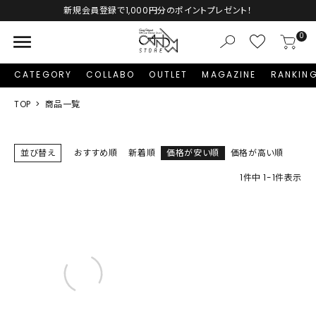
Autumn Collection予約受付中♡
menu
0
CATEGORY
COLLABO
OUTLET
MAGAZINE
RANKIN
TOP
商品一覧
並び替え
おすすめ順
新着順
価格が安い順
価格が高い順
1
件中
1
-
1
件表示