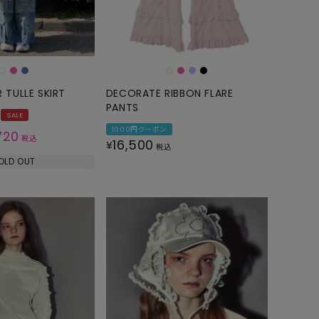
 TULLE SKIRT
DECORATE RIBBON FLARE
PANTS
SALE
1000円クーポン
720
税込
16,500
¥
税込
OLD OUT