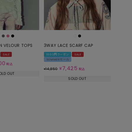
N VELOUR TOPS
3WAY LACE SCARF CAP
SALE
1000円クーポン
SALE
SUMMERセール
00
税込
7,425
¥
14,850
¥
税込
OLD OUT
SOLD OUT