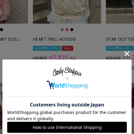
ABY DOLL
HEART FRILL HOODIE
STAR GLITTER
1000円クーポン
SALE
1000円クーポン
17,820
16,
¥
¥
19,800
20,900
¥
税込
¥
S