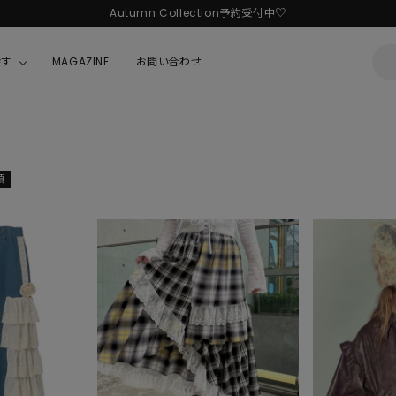
Autumn Collection予約受付中♡
探す
MAGAZINE
お問い合わせ
OUSE
JACKET/OUTER
ガラスの仮面
ALL
BOY
ニャニィニュニェニョン
順
JACKET
ちゃん
はぴだんぶい
OUTER
キティ
Hohokam DINER
シナモロール
んちゃん
MIKIOSAKABE・THREE TREASURES
TY
ダンダダン