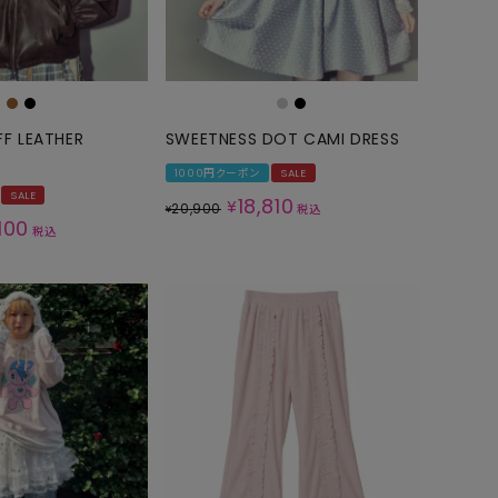
GOODS
ALL
UMBRELLA
NECK WARMER
FF LEATHER
SWEETNESS DOT CAMI DRESS
ACCESSORIES
1000円クーポン
SALE
SALE
SWIM WEAR
18,810
¥
20,900
¥
税込
100
税込