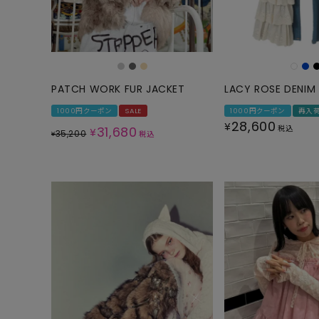
ONE PIECE
PANTS
ALL
ALL
ONE PIECE
PANTS
JUMPER SKIRT
DENIM
PATCH WORK FUR JACKET
LACY ROSE DENIM
SHORT P
1000円クーポン
SALE
1000円クーポン
再入
28,600
¥
SALOPETT
31,680
税込
¥
35,200
¥
税込
PEPE
SALE
ALL
ALL