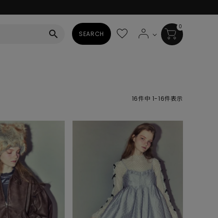
0
search
SEARCH
BAG
ALL
16
件中
1
-
16
件表示
HAT
ALL
SOCKS
ALL
SHOES
ALL