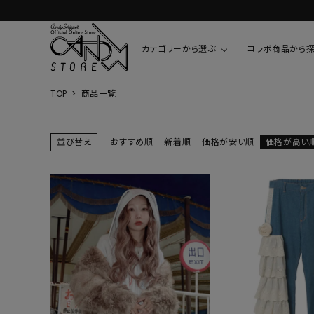
カテゴリーから選ぶ
コラボ商品から
TOP
商品一覧
TOPS
SHIRTS/BL
ROMPUS
ALL
ALL
COOKIE 
並び替え
おすすめ順
新着順
価格が安い順
価格が高い
T-SHIRT
SHIRT
ちびまる子
CUTSEW
BLOUSES
チャーミー
SWEAT
ウサハナ
KNIT
CARDIGAN
クレヨンし
OTHER
HELLO KIT