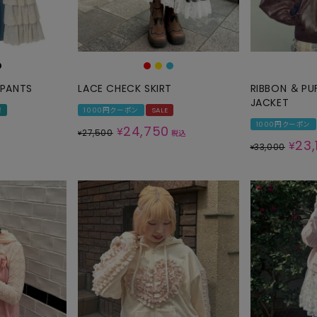
SKIRT
ALL
 PANTS
LACE CHECK SKIRT
RIBBON ＆ PU
JACKET
ANTS
荷
1000円クーポン
SALE
1000円クーポン
E
24,750
¥
27,500
¥
税込
23,
¥
33,000
¥