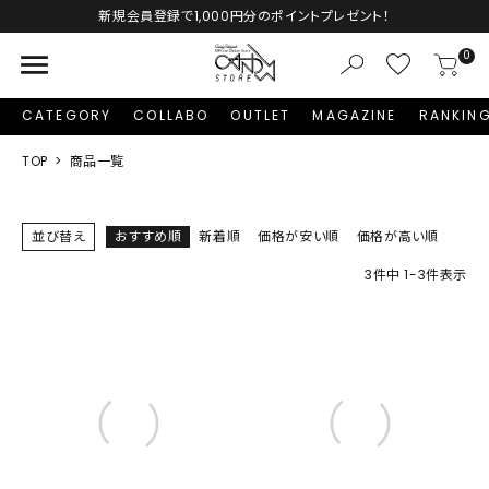
Autumn Collection予約受付中♡
menu
0
CATEGORY
COLLABO
OUTLET
MAGAZINE
RANKIN
TOP
商品一覧
並び替え
おすすめ順
新着順
価格が安い順
価格が高い順
3
件中
1
-
3
件表示