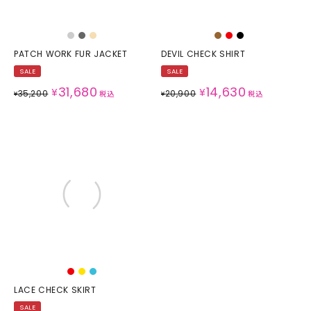
PATCH WORK FUR JACKET
DEVIL CHECK SHIRT
SALE
SALE
31,680
14,630
¥
¥
35,200
20,900
¥
税込
¥
税込
LACE CHECK SKIRT
SALE