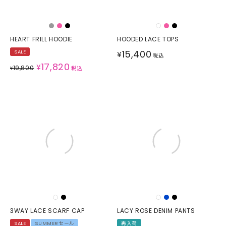
HEART FRILL HOODIE
HOODED LACE TOPS
15,400
SALE
¥
税込
17,820
¥
19,800
¥
税込
3WAY LACE SCARF CAP
LACY ROSE DENIM PANTS
SALE
SUMMERセール
再入荷