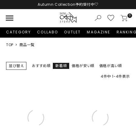
Autumn Collection予約受付中♡
menu
0
CATEGORY
COLLABO
OUTLET
MAGAZINE
RANKIN
TOP
商品一覧
並び替え
おすすめ順
新着順
価格が安い順
価格が高い順
4
件中
1
-
4
件表示