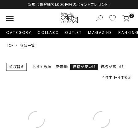
新規会員登録で1,000円分のポイントプレゼント！
menu
0
CATEGORY
COLLABO
OUTLET
MAGAZINE
RANKIN
TOP
商品一覧
並び替え
おすすめ順
新着順
価格が安い順
価格が高い順
4
件中
1
-
4
件表示