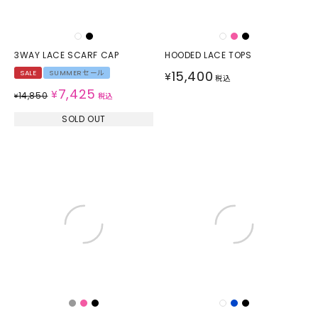
3WAY LACE SCARF CAP
HOODED LACE TOPS
15,400
SALE
SUMMERセール
¥
税込
7,425
¥
14,850
¥
税込
SOLD OUT