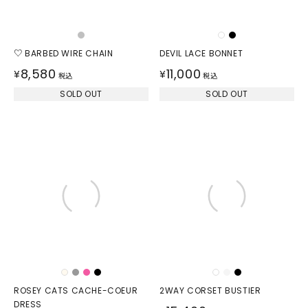
♡ BARBED WIRE CHAIN
DEVIL LACE BONNET
8,580
11,000
¥
¥
税込
税込
SOLD OUT
SOLD OUT
ROSEY CATS CACHE-COEUR
2WAY CORSET BUSTIER
DRESS