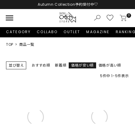
Autumn Collection予約受付中♡
menu
0
CATEGORY
COLLABO
OUTLET
MAGAZINE
RANKIN
TOP
商品一覧
並び替え
おすすめ順
新着順
価格が安い順
価格が高い順
5
件中
1
-
5
件表示