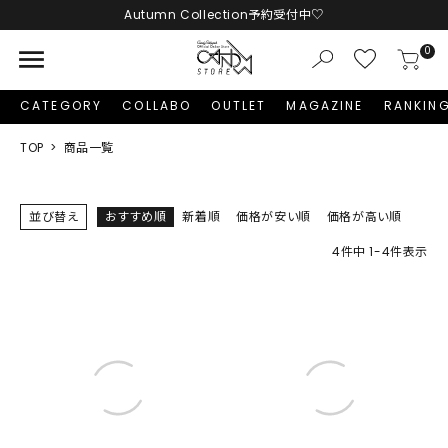
Autumn Collection予約受付中♡
menu
0
CATEGORY
COLLABO
OUTLET
MAGAZINE
RANKIN
TOP
商品一覧
並び替え
おすすめ順
新着順
価格が安い順
価格が高い順
4
件中
1
-
4
件表示