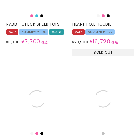
RABBIT CHECK SHEER TOPS
HEART HOLE HOODIE
SALE
SUMMERセール
再入荷
SALE
SUMMERセール
7,700
16,720
¥
¥
11,000
20,900
¥
税込
¥
税込
SOLD OUT