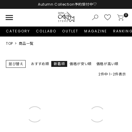
Autumn Collection予約受付中♡
menu
0
CATEGORY
COLLABO
OUTLET
MAGAZINE
RANKIN
TOP
商品一覧
並び替え
おすすめ順
新着順
価格が安い順
価格が高い順
2
件中
1
-
2
件表示