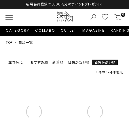
Autumn Collection予約受付中♡
menu
0
CATEGORY
COLLABO
OUTLET
MAGAZINE
RANKIN
TOP
商品一覧
並び替え
おすすめ順
新着順
価格が安い順
価格が高い順
4
件中
1
-
4
件表示