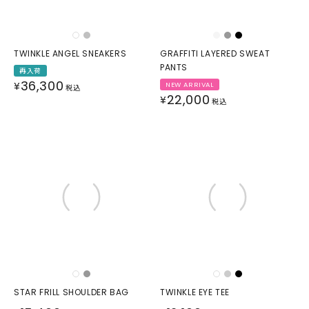
TWINKLE ANGEL SNEAKERS
GRAFFITI LAYERED SWEAT
PANTS
再入荷
36,300
¥
NEW ARRIVAL
税込
22,000
¥
税込
STAR FRILL SHOULDER BAG
TWINKLE EYE TEE