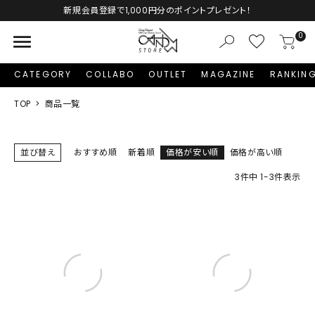
Autumn Collection予約受付中♡
menu
0
CATEGORY
COLLABO
OUTLET
MAGAZINE
RANKIN
TOP
商品一覧
並び替え
おすすめ順
新着順
価格が安い順
価格が高い順
3
件中
1
-
3
件表示