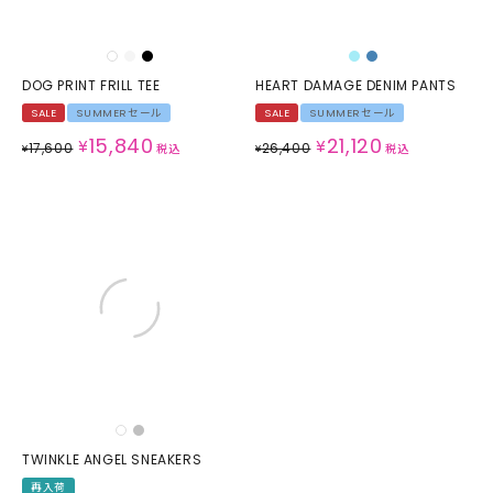
DOG PRINT FRILL TEE
HEART DAMAGE DENIM PANTS
SALE
SUMMERセール
SALE
SUMMERセール
15,840
21,120
¥
¥
17,600
26,400
¥
税込
¥
税込
TWINKLE ANGEL SNEAKERS
再入荷