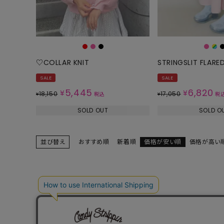
ONE PIECE
PANTS
ALL
ALL
ONE PIECE
PANTS
JUMPER SKIRT
DENIM
♡COLLAR KNIT
STRINGSLIT FLARE
SHORT P
SALE
SALE
SALOPETT
5,445
6,820
¥
¥
18,150
17,050
¥
税込
¥
税
SOLD OUT
SOLD O
PEPE
SALE
ALL
ALL
並び替え
おすすめ順
新着順
価格が安い順
価格が高い