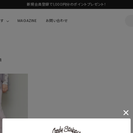
新規会員登録で1,000円分のポイントプレゼント！
探す
MAGAZINE
お問い合わせ
OUSE
JACKET/OUTER
ガラスの仮面
ALL
BOY
ニャニィニュニェニョン
順
JACKET
ちゃん
はぴだんぶい
OUTER
キティ
Hohokam DINER
シナモロール
んちゃん
MIKIOSAKABE・THREE TREASURES
TY
ダンダダン