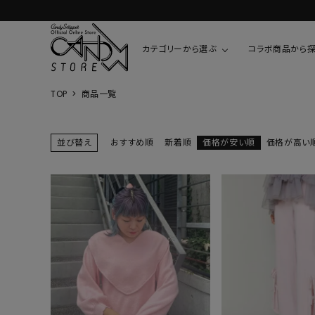
カテゴリーから選ぶ
コラボ商品から
TOP
商品一覧
TOPS
SHIRTS/BL
ROMPUS
ALL
ALL
COOKIE 
並び替え
おすすめ順
新着順
価格が安い順
価格が高い
T-SHIRT
SHIRT
ちびまる子
CUTSEW
BLOUSES
チャーミー
SWEAT
ウサハナ
KNIT
CARDIGAN
クレヨンし
OTHER
HELLO KIT