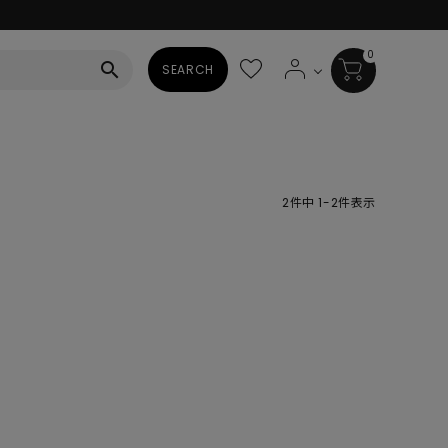
0
search
SEARCH
BAG
ALL
2
件中
1
-
2
件表示
HAT
ALL
SOCKS
ALL
SHOES
ALL