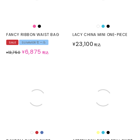
FANCY RIBBON WAIST BAG
LACY CHINA MINI ONE-PIECE
23,100
SALE
SUMMERセール
¥
税込
6,875
¥
13,750
¥
税込