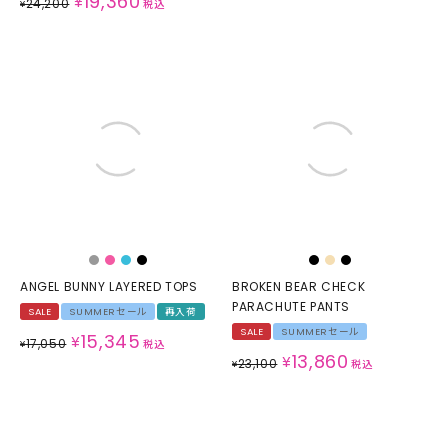
19,360
¥
24,200
¥
税込
ANGEL BUNNY LAYERED TOPS
BROKEN BEAR CHECK
PARACHUTE PANTS
SALE
SUMMERセール
再入荷
SALE
SUMMERセール
15,345
¥
17,050
¥
税込
13,860
¥
23,100
¥
税込