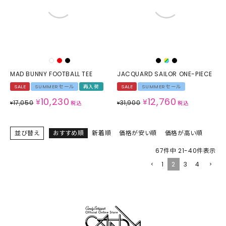
MAD BUNNY FOOTBALL TEE
JACQUARD SAILOR ONE-PIECE
SALE
SUMMERセール
再入荷
SALE
SUMMERセール
10,230
12,760
¥
¥
17,050
31,900
¥
税込
¥
税込
並び替え
おすすめ順
新着順
価格が安い順
価格が高い順
67
件中
21
-
40
件表示
1
2
3
4