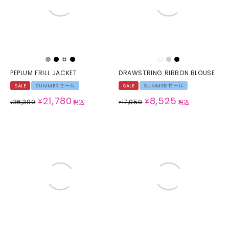
PEPLUM FRILL JACKET
DRAWSTRING RIBBON BLOUSE
SALE
SUMMERセール
SALE
SUMMERセール
21,780
8,525
¥
¥
36,300
17,050
¥
税込
¥
税込