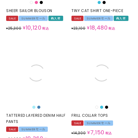
SHEER SAILOR BLOUSON
TINY CAT SHIRT ONE-PIECE
SALE
SUMMERセール
再入荷
SALE
SUMMERセール
再入荷
10,120
18,480
¥
¥
25,300
23,100
¥
税込
¥
税込
TATTERED LAYERED DENIM HALF
FRILL COLLAR TOPS
PANTS
SALE
SUMMERセール
SALE
SUMMERセール
7,150
¥
14,300
¥
税込