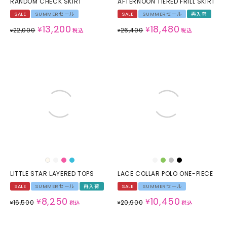
RANDOM CHECK SKIRT
AFTERNOON TIERED FRILL SKIRT
SALE
SUMMERセール
SALE
SUMMERセール
再入荷
13,200
18,480
¥
¥
22,000
26,400
¥
税込
¥
税込
LITTLE STAR LAYERED TOPS
LACE COLLAR POLO ONE-PIECE
SALE
SUMMERセール
再入荷
SALE
SUMMERセール
8,250
10,450
¥
¥
16,500
20,900
¥
税込
¥
税込