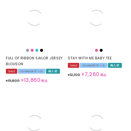
FULL OF RIBBON SAILOR JERSEY
STAY WITH ME BABY TEE
BLOUSON
SALE
SUMMERセール
再入荷
SALE
SUMMERセール
再入荷
7,260
¥
12,100
¥
税込
13,860
¥
19,800
¥
税込