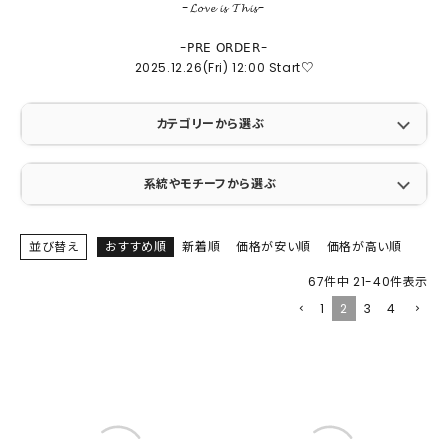
-𝓛𝓸𝓿𝓮 𝓲𝓼 𝓣𝓱𝓲𝓼-
-𝖯𝖱𝖤 𝖮𝖱𝖣𝖤𝖱-
2025.12.26(Fri) 12:00 Start♡
カテゴリーから選ぶ
系統やモチーフから選ぶ
並び替え
おすすめ順
新着順
価格が安い順
価格が高い順
67
件中
21
-
40
件表示
1
2
3
4