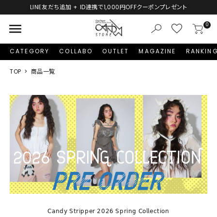
LINE友だち追加 + ID連携で1,000円OFFクーポンプレゼント
menu
0
CATEGORY
COLLABO
OUTLET
MAGAZINE
RANKIN
TOP
商品一覧
𝖢𝖺𝗇𝖽𝗒 𝖲𝗍𝗋𝗂𝗉𝗉𝖾𝗋 𝟤𝟢𝟤𝟨 𝖲𝗉𝗋𝗂𝗇𝗀 𝖢𝗈𝗅𝗅𝖾𝖼𝗍𝗂𝗈𝗇