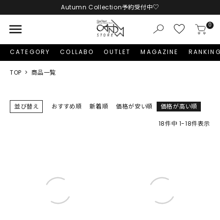
LINE友だち追加 + ID連携で1,000円OFFクーポンプレゼント
menu
0
CATEGORY
COLLABO
OUTLET
MAGAZINE
RANKIN
TOP
商品一覧
並び替え
おすすめ順
新着順
価格が安い順
価格が高い順
18
件中
1
-
18
件表示