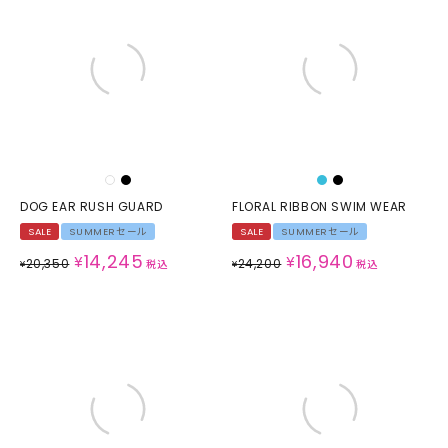
DOG EAR RUSH GUARD
FLORAL RIBBON SWIM WEAR
SALE
SUMMERセール
SALE
SUMMERセール
14,245
16,940
¥
¥
20,350
24,200
¥
税込
¥
税込