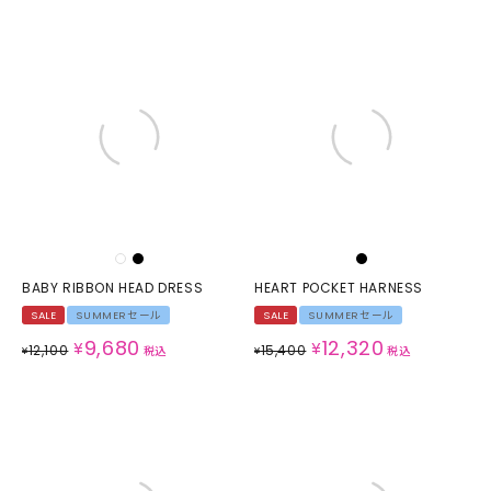
BABY RIBBON HEAD DRESS
HEART POCKET HARNESS
SALE
SUMMERセール
SALE
SUMMERセール
9,680
12,320
¥
¥
12,100
15,400
¥
税込
¥
税込