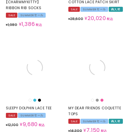
【CHARMMYKITTY】
COTTON LACE PATCH SKIRT
RIBBON RIB SOCKS
SALE
SUMMERセール
再入荷
SALE
SUMMERセール
20,020
¥
28,600
¥
税込
1,386
¥
1,980
¥
税込
SLEEPY DOLPHIN LACE TEE
MY DEAR FRIENDS COQUETTE
TOPS
SALE
SUMMERセール
SALE
SUMMERセール
再入荷
9,680
¥
12,100
¥
税込
7,150
¥
14,300
¥
税込