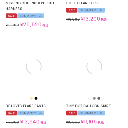
MISSING YOU RIBBON TULLE
BIG COLLAR TOPS
HARNESS
SALE
SUMMERセール
SALE
SUMMERセール
13,200
¥
16,500
¥
税込
25,520
¥
31,900
¥
税込
BE LOVED FLARE PANTS
TINY DOT BALLOON SKIRT
SALE
SUMMERセール
SALE
SUMMERセール
13,640
11,165
¥
¥
17,050
15,950
¥
税込
¥
税込