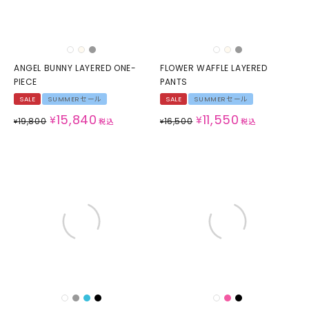
ANGEL BUNNY LAYERED ONE-
FLOWER WAFFLE LAYERED
PIECE
PANTS
SALE
SUMMERセール
SALE
SUMMERセール
15,840
11,550
¥
¥
19,800
16,500
¥
税込
¥
税込