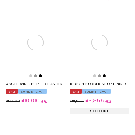
ANGEL WING BORDER BUSTIER
RIBBON BORDER SHORT PANTS
SALE
SUMMERセール
SALE
SUMMERセール
10,010
8,855
¥
¥
14,300
12,650
¥
税込
¥
税込
SOLD OUT