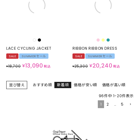
LACE CYCLING JACKET
RIBBON RIBBON DRESS
SALE
SUMMERセール
SALE
SUMMERセール
13,090
20,240
¥
¥
18,700
25,300
¥
税込
¥
税込
並び替え
おすすめ順
新着順
価格が安い順
価格が高い順
96
件中
1
-
20
件表示
1
2
…
5