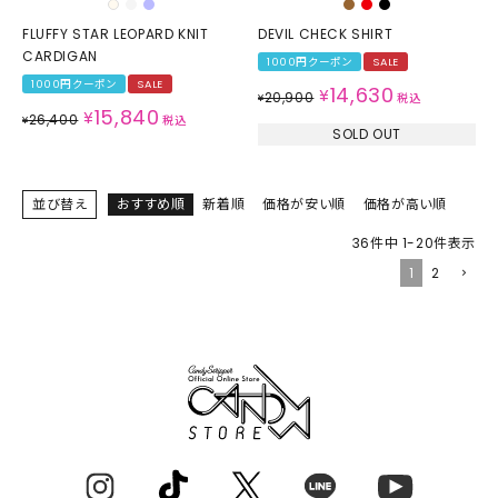
FLUFFY STAR LEOPARD KNIT
DEVIL CHECK SHIRT
CARDIGAN
1000円クーポン
SALE
1000円クーポン
SALE
14,630
¥
20,900
¥
税込
15,840
¥
26,400
¥
税込
SOLD OUT
並び替え
おすすめ順
新着順
価格が安い順
価格が高い順
36
件中
1
-
20
件表示
1
2