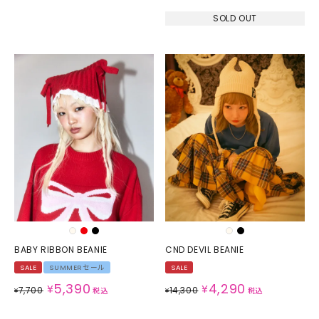
SOLD OUT
BABY RIBBON BEANIE
CND DEVIL BEANIE
SALE
SUMMERセール
SALE
5,390
4,290
¥
¥
7,700
14,300
¥
税込
¥
税込