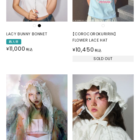
LACY BUNNY BONNET
【COROCOROKURIRIN】
FLOWER LACE HAT
再入荷
11,000
¥
10,450
¥
税込
税込
SOLD OUT