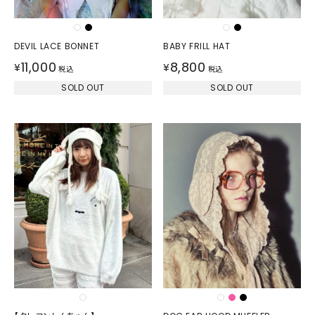
DEVIL LACE BONNET
BABY FRILL HAT
11,000
8,800
¥
¥
税込
税込
SOLD OUT
SOLD OUT