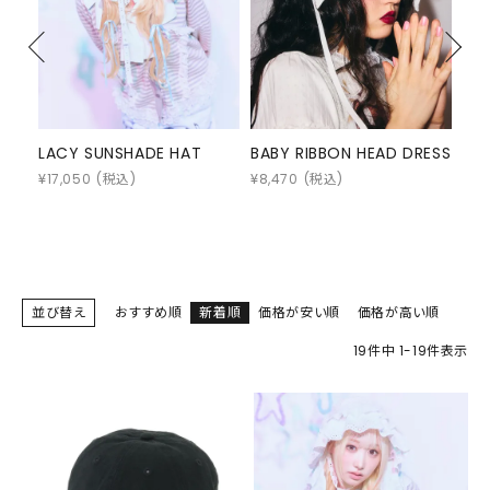
BABY RIBBON HEAD DRESS
BUNNY EAR KNIT FLIGHT
FL
CAP
DR
¥
8,470
(税込)
¥
14,850
(税込)
¥
3,
並び替え
おすすめ順
新着順
価格が安い順
価格が高い順
19
件中
1
-
19
件表示