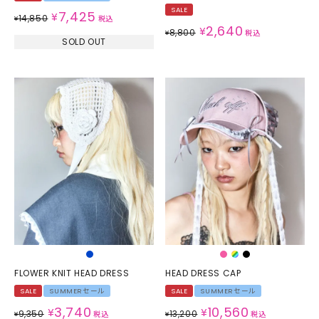
SALE
7,425
¥
14,850
¥
税込
2,640
¥
8,800
¥
税込
SOLD OUT
FLOWER KNIT HEAD DRESS
HEAD DRESS CAP
SALE
SUMMERセール
SALE
SUMMERセール
3,740
10,560
¥
¥
9,350
13,200
¥
税込
¥
税込