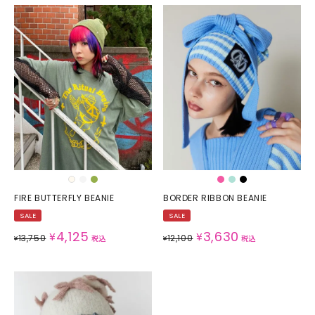
FIRE BUTTERFLY BEANIE
BORDER RIBBON BEANIE
SALE
SALE
4,125
3,630
¥
¥
13,750
12,100
¥
税込
¥
税込