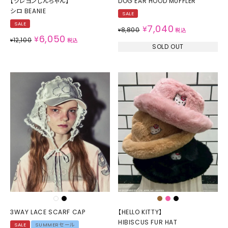
【クレヨンしんちゃん】
DOG EAR HOOD MUFFLER
シロ BEANIE
SALE
SALE
7,040
¥
8,800
¥
税込
6,050
¥
12,100
¥
税込
SOLD OUT
3WAY LACE SCARF CAP
【HELLO KITTY】
HIBISCUS FUR HAT
SALE
SUMMERセール