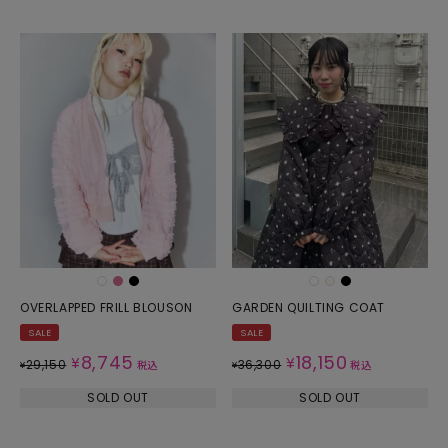
OVERLAPPED FRILL BLOUSON
GARDEN QUILTING COAT
SALE
SALE
8,745
18,150
¥
¥
29,150
36,300
¥
税込
¥
税込
SOLD OUT
SOLD OUT