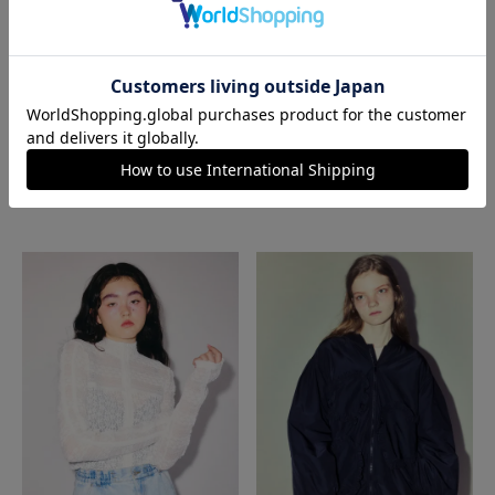
SWITCHED BOA JACKET
FULL OF RIBBON SAILOR JERSEY
BLOUSON
SALE
SALE
SUMMERセール
再入荷
16,280
¥
40,700
¥
税込
13,860
¥
19,800
¥
税込