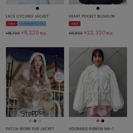
LACE CYCLING JACKET
HEART POCKET BLOUSON
SALE
SUMMERセール
SALE
11,220
22,330
¥
¥
18,700
31,900
¥
税込
¥
税込
PATCH WORK FUR JACKET
ADORABLE RIBBON MA-1