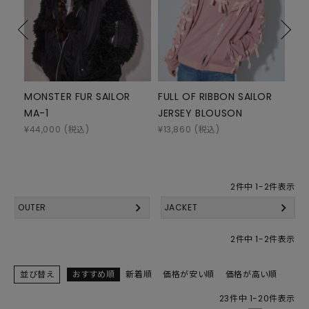
MONSTER FUR SAILOR
FULL OF RIBBON SAILOR
FU
MA-1
JERSEY BLOUSON
JA
¥
44,000
(税込)
¥
13,860
(税込)
¥
33
2
件中
1
-
2
件表示
OUTER
JACKET
2
件中
1
-
2
件表示
並び替え
おすすめ順
新着順
価格が安い順
価格が高い順
23
件中
1
-
20
件表示