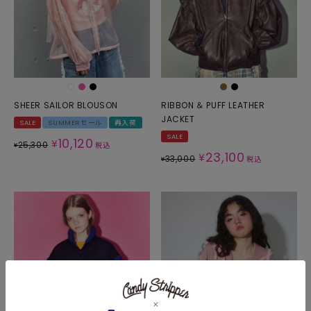
SHEER SAILOR BLOUSON
RIBBON ＆ PUFF LEATHER
JACKET
SALE
SUMMERセール
再入荷
SALE
10,120
¥
25,300
¥
税込
23,100
¥
33,000
¥
税込