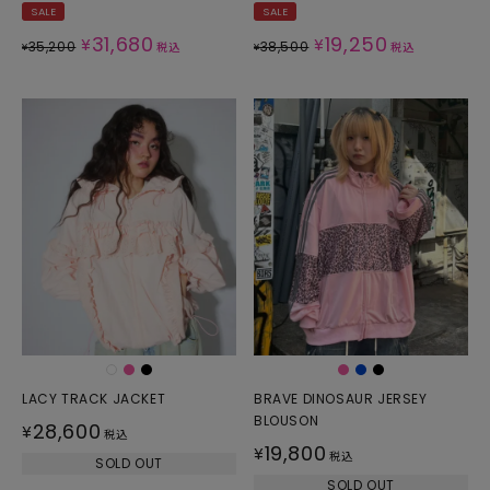
SALE
SALE
31,680
19,250
¥
¥
35,200
38,500
¥
税込
¥
税込
LACY TRACK JACKET
BRAVE DINOSAUR JERSEY
BLOUSON
28,600
¥
税込
19,800
¥
税込
SOLD OUT
SOLD OUT