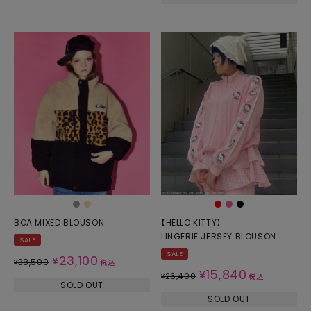
BOA MIXED BLOUSON
【HELLO KITTY】
LINGERIE JERSEY BLOUSON
SALE
SALE
23,100
¥
38,500
¥
税込
15,840
¥
26,400
¥
税込
SOLD OUT
SOLD OUT