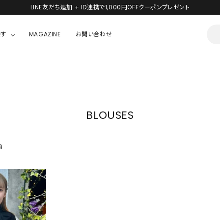
LINE友だち追加 + ID連携で1,000円OFFクーポンプレゼント
探す
MAGAZINE
お問い合わせ
OUSE
JACKET/OUTER
ガラスの仮面
ALL
BOY
ニャニィニュニェニョン
JACKET
BLOUSES
ちゃん
はぴだんぶい
OUTER
キティ
Hohokam DINER
順
シナモロール
んちゃん
MIKIOSAKABE・THREE TREASURES
TY
ダンダダン