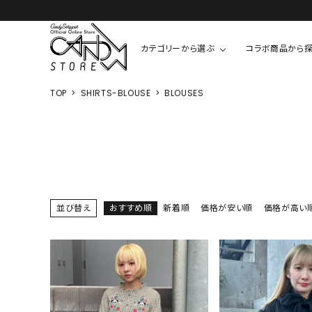
カテゴリーから選ぶ
コラボ商品から
TOP
SHIRTS-BLOUSE
BLOUSES
TOPS
SHIRTS/BL
ROMPUS
ALL
ALL
COOKIE 
T-SHIRT
SHIRT
ちびまる子
CUTSEW
BLOUSES
チャーミー
SWEAT
並び替え
おすすめ順
新着順
価格が安い順
価格が高い
ウサハナ
KNIT
CARDIGAN
クレヨンし
OTHER
HELLO KIT