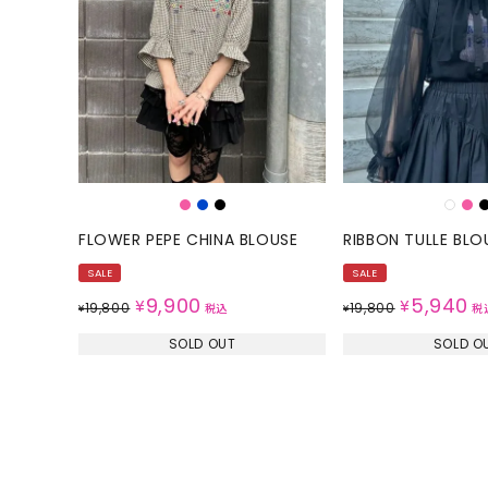
ONE PIECE
PANTS
ALL
ALL
ONE PIECE
PANTS
JUMPER SKIRT
DENIM
SHORT P
SALOPETT
FLOWER PEPE CHINA BLOUSE
RIBBON TULLE BLO
PEPE
SALE
SALE
SALE
ALL
ALL
9,900
5,940
¥
¥
19,800
19,800
¥
税込
¥
税
SOLD OUT
SOLD O