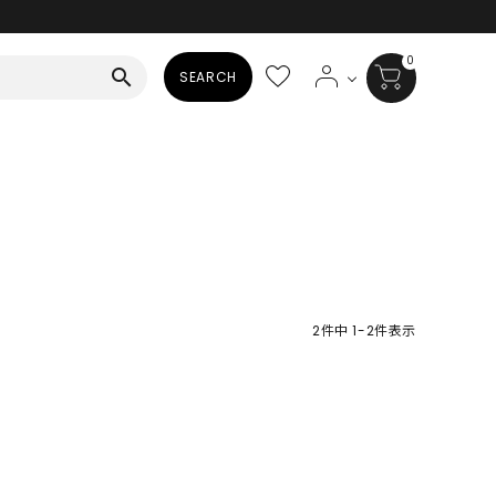
0
search
SEARCH
BAG
ALL
HAT
ALL
SOCKS
2
件中
1
-
2
件表示
ALL
SHOES
ALL