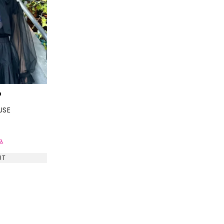
SKIRT
ALL
ANTS
E
USE
込
UT