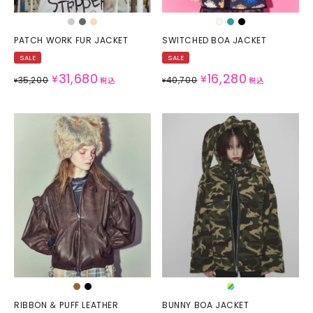
PATCH WORK FUR JACKET
SWITCHED BOA JACKET
SALE
SALE
31,680
16,280
¥
¥
35,200
40,700
¥
税込
¥
税込
RIBBON ＆ PUFF LEATHER
BUNNY BOA JACKET