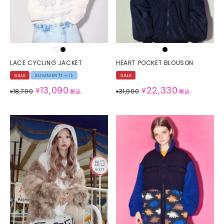
LACE CYCLING JACKET
HEART POCKET BLOUSON
SALE
SUMMERセール
SALE
13,090
22,330
¥
¥
18,700
31,900
¥
税込
¥
税込