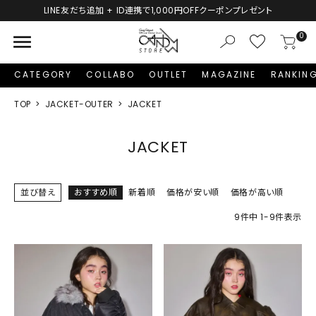
LINE友だち追加 + ID連携で1,000円OFFクーポンプレゼント
menu
0
CATEGORY
COLLABO
OUTLET
MAGAZINE
RANKIN
TOP
JACKET-OUTER
JACKET
JACKET
並び替え
おすすめ順
新着順
価格が安い順
価格が高い順
9
件中
1
-
9
件表示