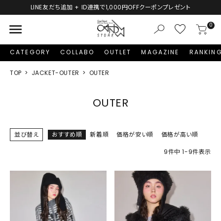
LINE友だち追加 + ID連携で1,000円OFFクーポンプレゼント
menu
0
CATEGORY
COLLABO
OUTLET
MAGAZINE
RANKIN
TOP
JACKET-OUTER
OUTER
OUTER
並び替え
おすすめ順
新着順
価格が安い順
価格が高い順
9
件中
1
-
9
件表示