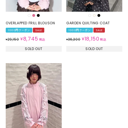
OVERLAPPED FRILL BLOUSON
GARDEN QUILTING COAT
1000円クーポン
SALE
1000円クーポン
SALE
8,745
18,150
¥
¥
29,150
36,300
¥
税込
¥
税込
SOLD OUT
SOLD OUT