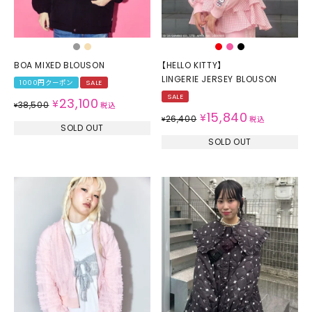
BOA MIXED BLOUSON
【HELLO KITTY】
LINGERIE JERSEY BLOUSON
1000円クーポン
SALE
SALE
23,100
¥
38,500
¥
税込
15,840
¥
26,400
¥
税込
SOLD OUT
SOLD OUT