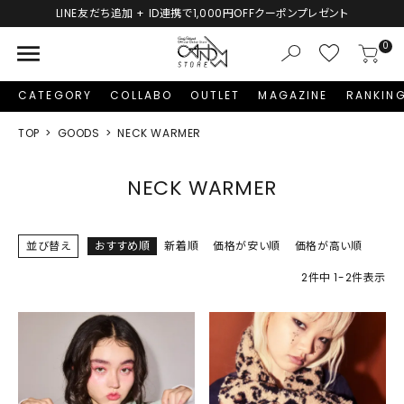
LINE友だち追加 + ID連携で1,000円OFFクーポンプレゼント
menu
0
CATEGORY
COLLABO
OUTLET
MAGAZINE
RANKIN
TOP
GOODS
NECK WARMER
NECK WARMER
並び替え
おすすめ順
新着順
価格が安い順
価格が高い順
2
件中
1
-
2
件表示