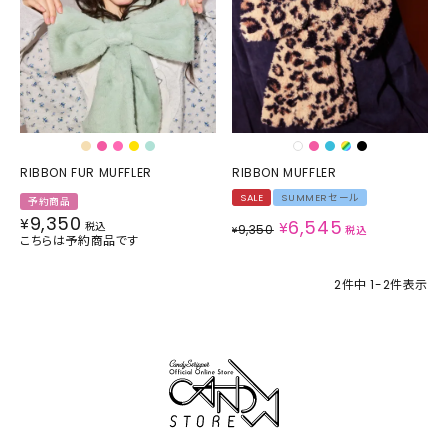
RIBBON FUR MUFFLER
RIBBON MUFFLER
SALE
SUMMERセール
予約商品
9,350
¥
6,545
¥
税込
9,350
¥
税込
こちらは予約商品です
2
件中
1
-
2
件表示