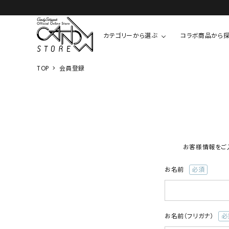
カテゴリーから選ぶ
コラボ商品から
TOP
会員登録
TOPS
SHIRTS/BL
ROMPUS
ALL
ALL
COOKIE 
T-SHIRT
SHIRT
ちびまる子
CUTSEW
BLOUSES
チャーミー
お客様情報をご
SWEAT
ウサハナ
KNIT
お名前
(必
CARDIGAN
須)
クレヨンし
OTHER
HELLO KIT
お名前（フリガナ）
(必