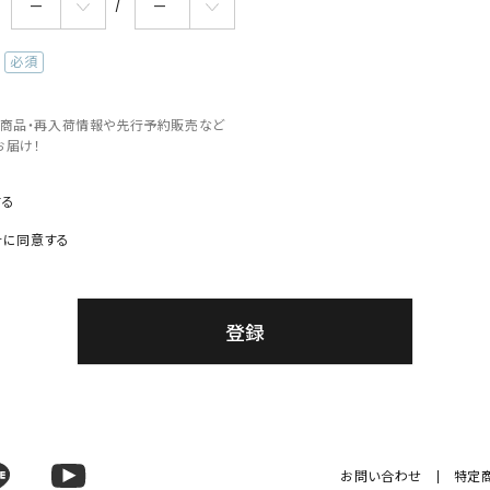
(必
須)
erの新商品・再入荷情報や先行予約販売など
お届け！
する
針
に同意する
登録
お問い合わせ
特定