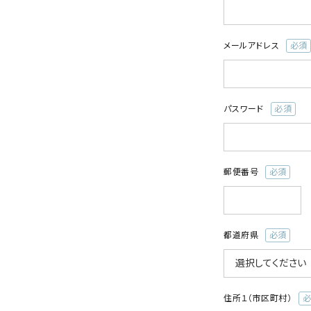
ONE PIECE
PANTS
須)
ALL
ALL
メールアドレス
ONE PIECE
PANTS
(必
須)
JUMPER SKIRT
DENIM
SHORT P
パスワード
(必
SALOPETT
須)
PEPE
SALE
郵便番号
(必
ALL
ALL
須)
都道府県
(必
須)
住所１（市区町村）