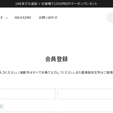
LINE友だち追加 + ID連携で1,000円OFFクーポンプレゼント
探す
MAGAZINE
お問い合わせ
OUSE
JACKET/OUTER
ガラスの仮面
ALL
BOY
ニャニィニュニェニョン
JACKET
会員登録
ちゃん
はぴだんぶい
OUTER
キティ
Hohokam DINER
入力ください。（英数字はすべて半角で入力してください。また環境依存文字はご使用
シナモロール
んちゃん
MIKIOSAKABE・THREE TREASURES
TY
ダンダダン