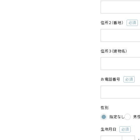
(
須
住所２（番地）
(必
須)
住所３（建物名）
お電話番号
(必
須)
性別
指定なし
男
生年月日
(必