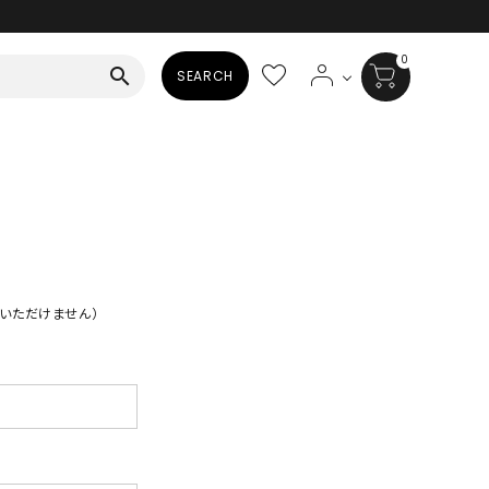
0
search
SEARCH
BAG
ALL
HAT
ALL
いただけません）
SOCKS
ALL
SHOES
ALL