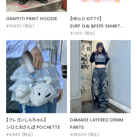
GRAFFITI PRINT HOODIE
【HELLO KITTY】
SURF GAL＆PEPE SMART
￥
19,800
(税込)
PHONE GRIP
￥
1,925
(税込)
【クレヨンしんちゃん】
DAMAGE LAYERED DENIM
シロとおさんぽ POCHETTE
PANTS
￥
4,840
(税込)
￥
28,600
(税込)