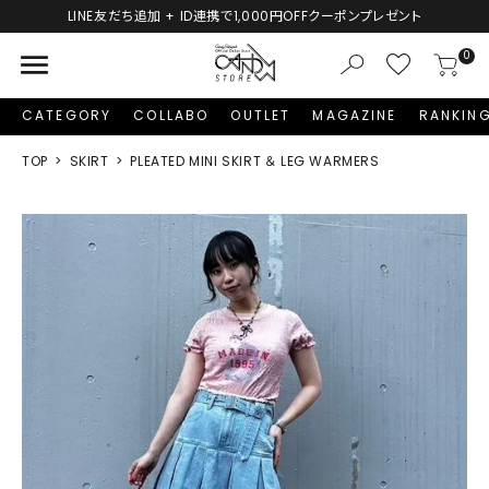
LINE友だち追加 + ID連携で1,000円OFFクーポンプレゼント
menu
0
CATEGORY
COLLABO
OUTLET
MAGAZINE
RANKIN
TOP
SKIRT
PLEATED MINI SKIRT ＆ LEG WARMERS