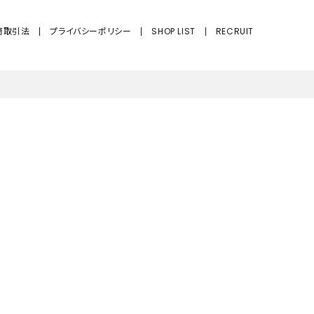
GOODS
商取引法
プライバシーポリシー
SHOP LIST
RECRUIT
ALL
UMBRELLA
NECK WARMER
ACCESSORIES
SWIM WEAR