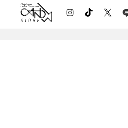
ONE PIECE
PANTS
ALL
ALL
ONE PIECE
PANTS
JUMPER SKIRT
DENIM
SHORT P
SALOPETT
PEPE
SALE
ALL
ALL