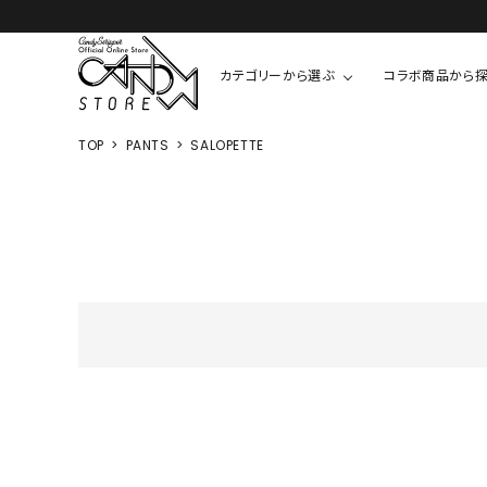
カテゴリーから選ぶ
コラボ商品から
TOP
PANTS
SALOPETTE
TOPS
SHIRTS/BL
ROMPUS
ALL
ALL
COOKIE 
T-SHIRT
SHIRT
ちびまる子
CUTSEW
BLOUSES
チャーミー
SWEAT
ウサハナ
KNIT
CARDIGAN
クレヨンし
OTHER
HELLO KIT