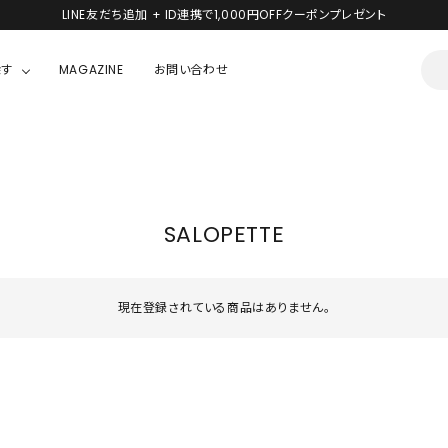
LINE友だち追加 + ID連携で1,000円OFFクーポンプレゼント
探す
MAGAZINE
お問い合わせ
OUSE
JACKET/OUTER
ガラスの仮面
ALL
BOY
ニャニィニュニェニョン
JACKET
SALOPETTE
ちゃん
はぴだんぶい
OUTER
キティ
Hohokam DINER
現在登録されている商品はありません。
シナモロール
んちゃん
MIKIOSAKABE・THREE TREASURES
TY
ダンダダン