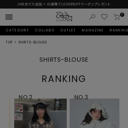
LINE友だち追加 + ID連携で1,000円OFFクーポンプレゼント
menu
0
CATEGORY
COLLABO
OUTLET
MAGAZINE
RANKIN
TOP
SHIRTS-BLOUSE
SHIRTS-BLOUSE
RANKING