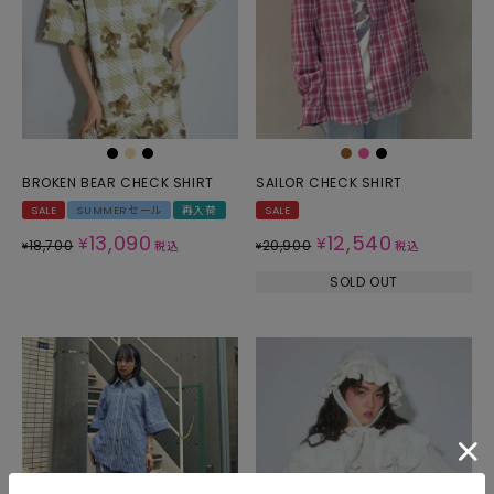
BROKEN BEAR CHECK SHIRT
SAILOR CHECK SHIRT
SALE
SUMMERセール
再入荷
SALE
13,090
12,540
¥
¥
18,700
20,900
¥
税込
¥
税込
SOLD OUT