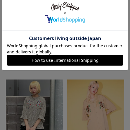
RIBBON STRIPE SHIRT
DRAWSTRING RIBBON BLOUSE
SALE
SALE
SUMMERセール
10,450
10,230
¥
¥
20,900
17,050
¥
税込
¥
税込
SOLD OUT