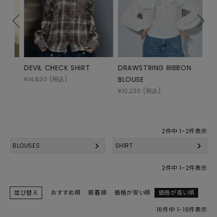
DEVIL CHECK SHIRT
DRAWSTRING RIBBON
BR
BLOUSE
SHI
¥
14,630
(税込)
¥
10,230
(税込)
¥
13
2
件中
1
-
2
件表示
BLOUSES
SHIRT
2
件中
1
-
2
件表示
並び替え
おすすめ順
新着順
価格が安い順
価格が高い順
16
件中
1
-
16
件表示