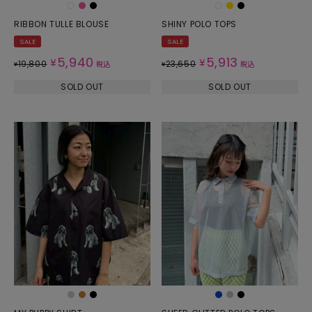
RIBBON TULLE BLOUSE
SHINY POLO TOPS
SALE
SALE
5,940
5,913
¥
¥
19,800
23,650
¥
税込
¥
税込
SOLD OUT
SOLD OUT