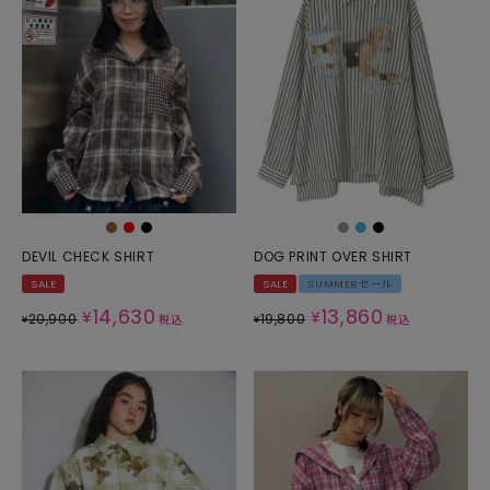
DEVIL CHECK SHIRT
DOG PRINT OVER SHIRT
SALE
SALE
SUMMERセール
14,630
13,860
¥
¥
20,900
19,800
¥
税込
¥
税込