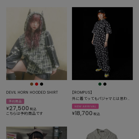
DEVIL HORN HOODED SHIRT
【ROMPUS】
外に着てってもパジャマとは思われ
予約商品
にくい布のシャツ
27,500
NEW ARRIVAL
¥
税込
18,700
¥
こちらは予約商品です
税込