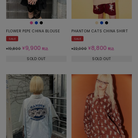
FLOWER PEPE CHINA BLOUSE
PHANTOM CATS CHINA SHIRT
SALE
SALE
9,900
8,800
¥
¥
19,800
22,000
¥
税込
¥
税込
SOLD OUT
SOLD OUT