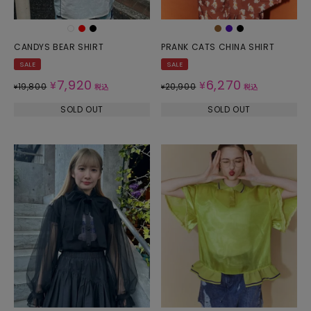
CANDYS BEAR SHIRT
PRANK CATS CHINA SHIRT
SALE
SALE
7,920
6,270
¥
¥
19,800
20,900
¥
税込
¥
税込
SOLD OUT
SOLD OUT