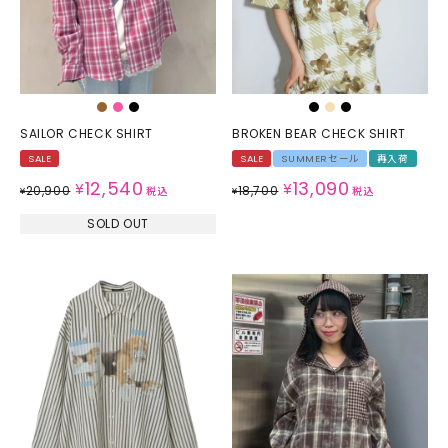
SAILOR CHECK SHIRT
BROKEN BEAR CHECK SHIRT
SALE
SALE
SUMMERセール
再入荷
12,540
13,090
¥
¥
20,900
18,700
¥
税込
¥
税込
SOLD OUT