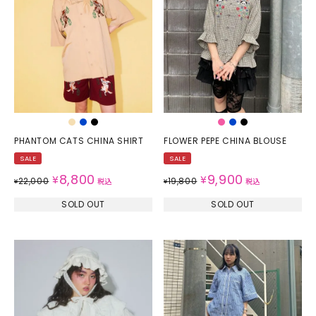
PHANTOM CATS CHINA SHIRT
FLOWER PEPE CHINA BLOUSE
SALE
SALE
8,800
9,900
¥
¥
22,000
19,800
¥
税込
¥
税込
SOLD OUT
SOLD OUT