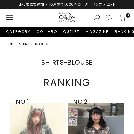
LINE友だち追加 + ID連携で1,000円OFFクーポンプレゼント
menu
0
CATEGORY
COLLABO
OUTLET
MAGAZINE
RANKIN
TOP
SHIRTS-BLOUSE
SHIRTS-BLOUSE
RANKING