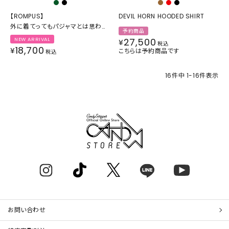
【ROMPUS】
DEVIL HORN HOODED SHIRT
外に着てってもパジャマとは思われ
予約商品
にくい布のシャツ
NEW ARRIVAL
27,500
¥
税込
18,700
¥
こちらは予約商品です
税込
16
件中
1
-
16
件表示
お問い合わせ