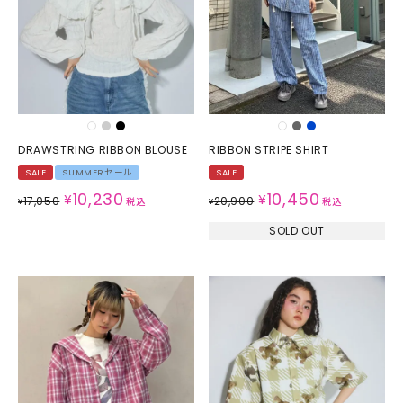
DRAWSTRING RIBBON BLOUSE
RIBBON STRIPE SHIRT
SALE
SUMMERセール
SALE
10,230
10,450
¥
¥
17,050
20,900
¥
税込
¥
税込
SOLD OUT