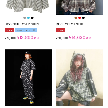
DOG PRINT OVER SHIRT
DEVIL CHECK SHIRT
SALE
SUMMERセール
SALE
13,860
14,630
¥
¥
19,800
20,900
¥
税込
¥
税込