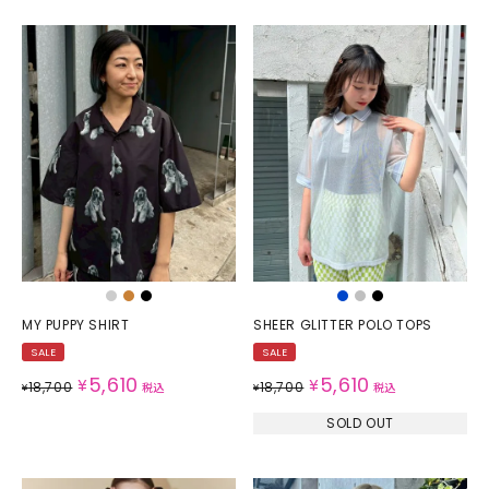
MY PUPPY SHIRT
SHEER GLITTER POLO TOPS
SALE
SALE
5,610
5,610
¥
¥
18,700
18,700
¥
税込
¥
税込
SOLD OUT