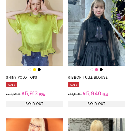
SHINY POLO TOPS
RIBBON TULLE BLOUSE
SALE
SALE
5,913
5,940
¥
¥
23,650
19,800
¥
税込
¥
税込
SOLD OUT
SOLD OUT