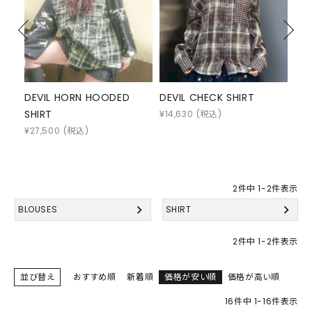
DEVIL CHECK SHIRT
DRAWSTRING RIBBON
BR
BLOUSE
SHI
¥
14,630
(税込)
¥
10,230
(税込)
¥
13
2
件中
1
-
2
件表示
BLOUSES
SHIRT
2
件中
1
-
2
件表示
並び替え
おすすめ順
新着順
価格が安い順
価格が高い順
16
件中
1
-
16
件表示