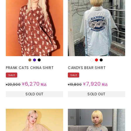
PRANK CATS CHINA SHIRT
CANDYS BEAR SHIRT
SALE
SALE
6,270
7,920
¥
¥
20,900
19,800
¥
税込
¥
税込
SOLD OUT
SOLD OUT